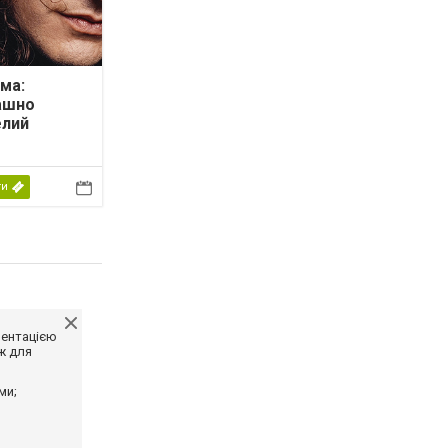
ма:
ашно
елий
ти
ментацією
ж для
ми;