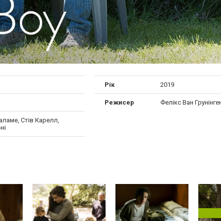
Рік
2019
Режисер
Фелікс Ван Грунінге
аламе, Стів Карелл,
ні