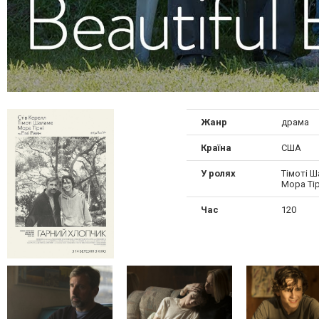
Жанр
драма
Країна
США
У ролях
Тімоті Ш
Мора Тір
Час
120