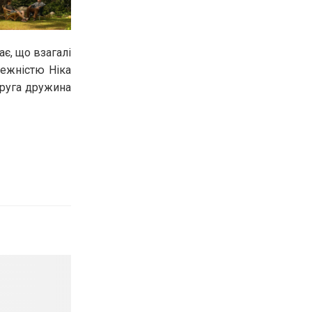
є, що взагалі
лежністю Ніка
друга дружина