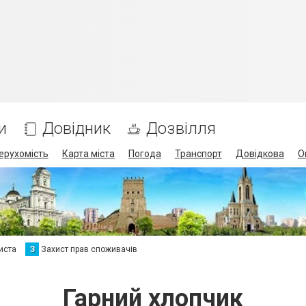
и
Довідник
Дозвілля
ерухомість
Карта міста
Погода
Транспорт
Довідкова
О
иста
З
Захист прав споживачів
Гарний хлопчик