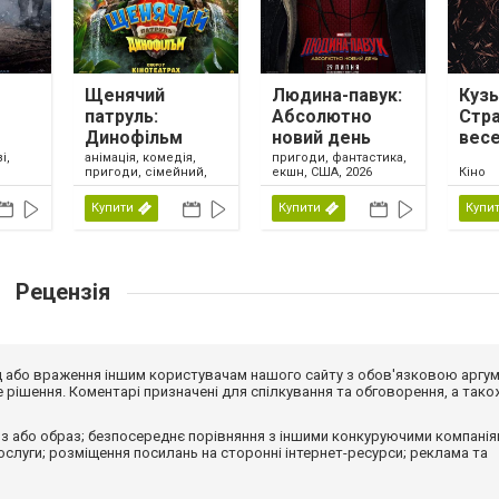
Щенячий
Людина-павук:
Кузь
патруль:
Абсолютно
Стр
Динофільм
новий день
вес
анімація, комедія,
і,
пригоди, фантастика,
пригоди, сімейний,
екшн, США, 2026
Кіно
США, 2026
Купити
Купити
Купи
Рецензія
від або враження іншим користувачам нашого сайту з обов'язковою аргу
рішення. Коментарі призначені для спілкування та обговорення, а тако
з або образ; безпосереднє порівняння з іншими конкуруючими компанія
 послуги; розміщення посилань на сторонні інтернет-ресурси; реклама та