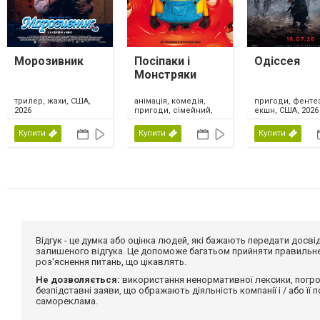
Морозивник
Посіпаки і
Одіссея
Монстряки
анімація, комедія,
трилер, жахи, США,
пригоди, фентез
пригоди, сімейний,
2026
екшн, США, 2026
США, 2026
Купити
Купити
Купити
Відгук - це думка або оцінка людей, які бажають передати дос
залишеного відгука. Це допоможе багатьом прийняти правильне 
роз'яснення питань, що цікавлять.
Не дозволяється:
використання ненормативної лексики, погро
безпідставні заяви, що ображають діяльність компанії і / або її
самореклама.