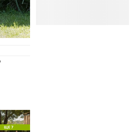
н
ЩЕ 7