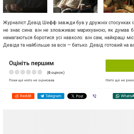
Журналіст Девід Шефф завжди був у дружніх стосунках із
не знає сина: він не зловживає марихуаною, як думав б
намагаються боротися усі навколо: він сам, найкращі мі
Девіда та найбільше за всіх — батько. Девід готовий на в
Оцініть першим
(
0
оцінок)
Ніхто ще не рек
Поки ще ніхто не оцінював
Reddit
Telegram
Viber
Whats