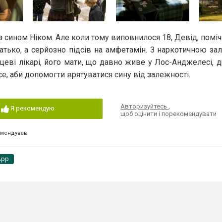
 сином Ніком. Але коли тому виповнилося 18, Девід, поміча
атько, а серйозно підсів на амфетамін. З наркотичною за
сцеві лікарі, його мати, що давно живе у Лос-Анджелесі, 
се, аби допомогти врятуватися сину від залежності.
Авторизуйтесь
,
Я рекомендую
щоб оцінити і порекомендувати
омендував
App