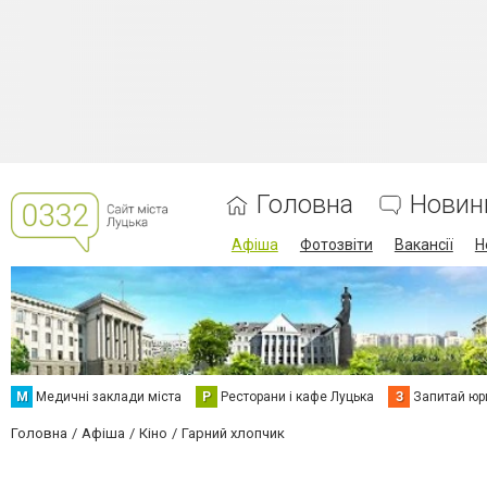
Головна
Новин
Афіша
Фотозвіти
Вакансії
Н
М
Медичні заклади міста
Р
Ресторани і кафе Луцька
З
Запитай юр
Головна
Афіша
Кіно
Гарний хлопчик