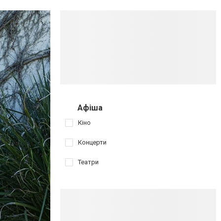
Афіша
Кіно
Концерти
Театри