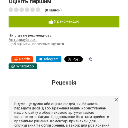
Оцініть першим
(
0
оцінок)
Я рекомендую
Ніхто ще не рекомендував
Авторизуйтесь
,
щоб оцінити і порекомендувати
Reddit
Telegram
Viber
WhatsApp
Рецензія
Відгук - це думка або оцінка людей, які бажають
передати досвід або враження іншим користувачам
нашого сайту з обов'язковою аргументацією
залишеного відгука. Це допоможе багатьом прийняти
правильне рішення. Коментарі призначені для
спілкування та обговорення, а також для роз'яснення