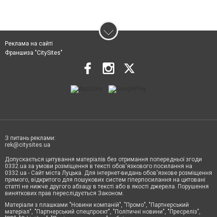
Реклама на сайті
Франшиза "CitySites"
З питань реклами:
rek@citysites.ua
Допускається цитування матеріалів без отримання попередньої згоди
0332.ua за умови розміщення в тексті обов'язкового посилання на
0332.ua - Сайт міста Луцька. Для інтернет-видань обов'язкове розміщення
прямого, відкритого для пошукових систем гіперпосилання на цитовані
статті не нижче другого абзацу в тексті або в якості джерела. Порушення
виняткових прав переслідується Законом.
Матеріали з плашками "Новини компаній", "Промо", "Партнерський
матеріал", "Партнерський спецпроєкт", "Політичні новини", "Пресреліз",