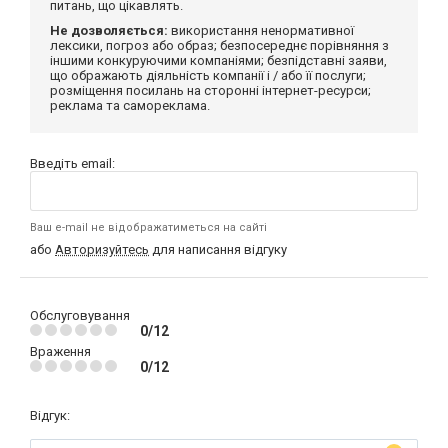
питань, що цікавлять.
Не дозволяється:
використання ненормативної
лексики, погроз або образ; безпосереднє порівняння з
іншими конкуруючими компаніями; безпідставні заяви,
що ображають діяльність компанії і / або її послуги;
розміщення посилань на сторонні інтернет-ресурси;
реклама та самореклама.
Введіть email:
Ваш e-mail не відображатиметься на сайті
або
Авторизуйтесь
для написання відгуку
Обслуговування
0/12
Враження
0/12
Відгук: