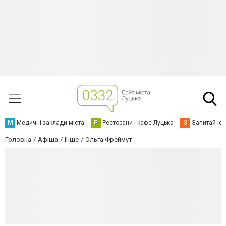
М
Медичні заклади міста
Р
Ресторани і кафе Луцька
З
Запитай юр
Головна
Афіша
Інше
Ольга Фреймут