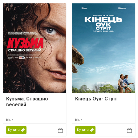
Кузьма: Страшно
Кінець Оук- Стріт
веселий
Кіно
Кіно
Купити
Купити