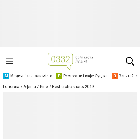
М
Медичні заклади міста
Р
Ресторани і кафе Луцька
З
Запитай юр
Головна
Афіша
Кіно
Best erotic shorts 2019