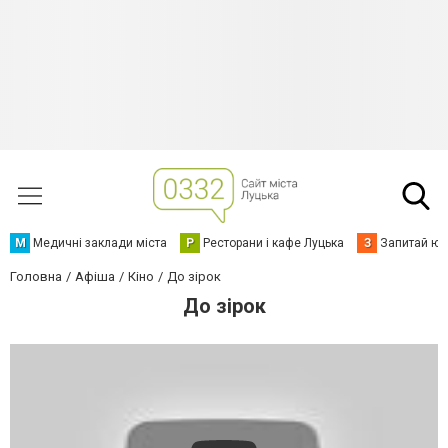
М
Медичні заклади міста
Р
Ресторани і кафе Луцька
З
Запитай юр
Головна
Афіша
Кіно
До зірок
До зірок