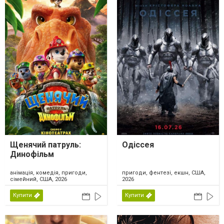
Щенячий патруль:
Одіссея
Динофільм
анімація, комедія, пригоди,
пригоди, фентезі, екшн, США,
сімейний, США, 2026
2026
Купити
Купити