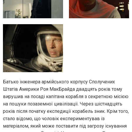
Батько інженера армійського корпусу Сполучених
Штатів Америки Роя МакБрайда двадцять років тому
вирушив на посаді капітана корабля з секретною місією
на пошуки позаземної цивілізації. Через шістнадцять
років після початку експедиції корабель зник. Крім того,
стало відомо, що чоловік експериментував із
матеріалом, який може поставити під загрозу існування