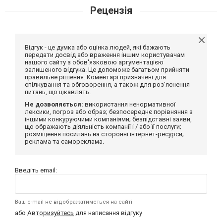
Рецензія
Відгук - це думка або оцінка людей, які бажають
передати досвід або враження іншим користувачам
нашого сайту з обов'язковою аргументацією
залишеного відгука. Це допоможе багатьом прийняти
правильне рішення. Коментарі призначені для
спілкування та обговорення, а також для роз'яснення
питань, що цікавлять.
Не дозволяється:
використання ненормативної
лексики, погроз або образ; безпосереднє порівняння з
іншими конкуруючими компаніями; безпідставні заяви,
що ображають діяльність компанії і / або її послуги;
розміщення посилань на сторонні інтернет-ресурси;
реклама та самореклама.
Введіть email:
Ваш e-mail не відображатиметься на сайті
або
Авторизуйтесь
для написання відгуку