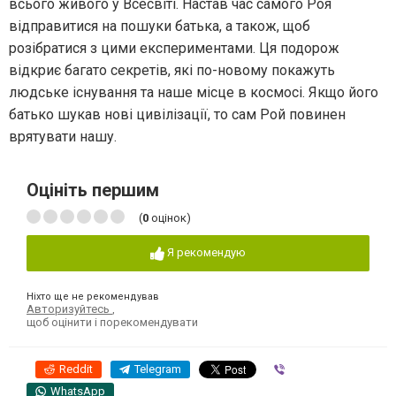
всього живого у Всесвіті. Настав час самого Роя
відправитися на пошуки батька, а також, щоб
розібратися з цими експериментами. Ця подорож
відкриє багато секретів, які по-новому покажуть
людське існування та наше місце в космосі. Якщо його
батько шукав нові цивілізації, то сам Рой повинен
врятувати нашу.
Оцініть першим
(
0
оцінок)
Я рекомендую
Ніхто ще не рекомендував
Авторизуйтесь
,
щоб оцінити і порекомендувати
Reddit
Telegram
Viber
WhatsApp