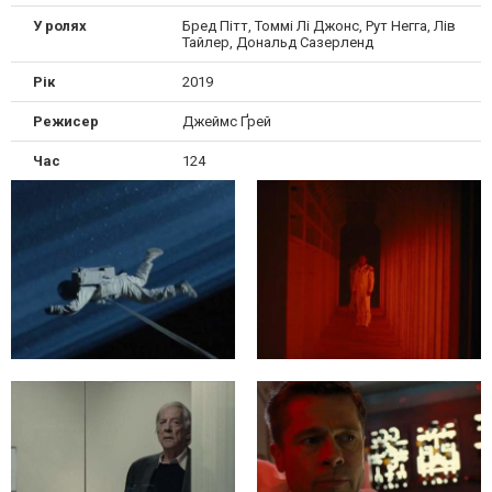
У ролях
Бред Пітт, Томмі Лі Джонс, Рут Негга, Лів
Тайлер, Дональд Сазерленд
Рік
2019
Режисер
Джеймс Ґрей
Час
124