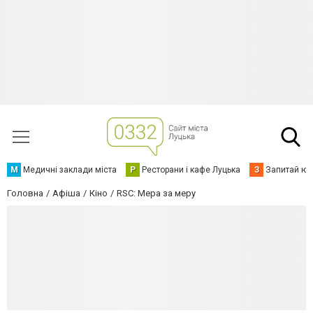
М
Медичні заклади міста
Р
Ресторани і кафе Луцька
З
Запитай юр
Головна
Афіша
Кіно
RSC: Мера за меру