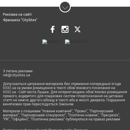
Реклама на сайті
Франшиза "CitySites"
З питань реклами:
rek@citysites.ua
Допускається цитування матеріалів без отримання попередньої згоди
0332.ua за умови розміщення в тексті обов'язкового посилання на
0332.ua - Сайт міста Луцька. Для інтернет-видань обов'язкове розміщення
прямого, відкритого для пошукових систем гіперпосилання на цитовані
статті не нижче другого абзацу в тексті або в якості джерела. Порушення
виняткових прав переслідується Законом.
Матеріали з плашками "Новини компаній", "Промо", "Партнерський
матеріал", "Партнерський спецпроєкт", "Політичні новини", "Пресреліз",
"PR", "Офіційно", "Політична реклама" публікуються на правах реклами.