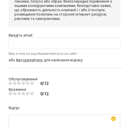
лексики, погроз або образ; безпосереднє порівняння з
іншими конкуруючими компаніями; безпідставні заяви,
що ображають діяльність компанії і / або її послуги;
розміщення посилань на сторонні інтернет-ресурси;
реклама та самореклама.
Введіть email:
Ваш e-mail не відображатиметься на сайті
або
Авторизуйтесь
для написання відгуку
Обслуговування
0/12
Враження
0/12
Відгук: