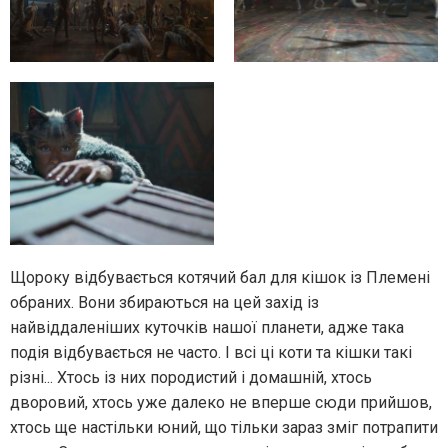
Щороку відбувається котячий бал для кішок із Племені
обраних. Вони збираються на цей захід із
найвіддаленіших куточків нашої планети, адже така
подія відбувається не часто. І всі ці коти та кішки такі
різні... Хтось із них породистий і домашній, хтось
дворовий, хтось уже далеко не вперше сюди прийшов,
хтось ще настільки юний, що тільки зараз зміг потрапити