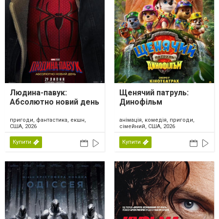
Людина-павук:
Щенячий патруль:
Абсолютно новий день
Динофільм
пригоди, фантастика, екшн,
анімація, комедія, пригоди,
США, 2026
сімейний, США, 2026
Купити
Купити