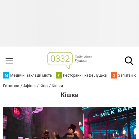
М
Медичні заклади міста
Р
Ресторани і кафе Луцька
З
Запитай юр
Головна
Афіша
Кіно
Кішки
Кішки