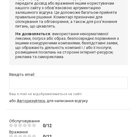
передати досвід або враження іншим користувачам
нашого сайту з обов'язковою аргументацією
залишеного відгука. Це допоможе багатьом прийняти
правильне рішення. Коментарі призначені для
спілкування та обговорення, а також для роз'яснення
питань, що цікавлять.
Не дозволяється:
використання ненормативної
лексики, погроз або образ; безпосереднє порівняння з
іншими конкуруючими компаніями; безпідставні заяви,
що ображають діяльність компанії і / або її послуги;
розміщення посилань на сторонні інтернет-ресурси;
реклама та самореклама.
Введіть email:
Ваш e-mail не відображатиметься на сайті
або
Авторизуйтесь
для написання відгуку
Обслуговування
0/12
Враження
0/12