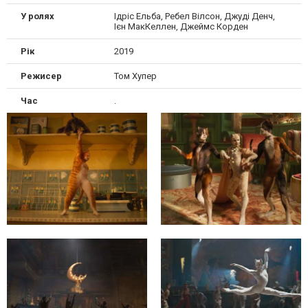
У ролях
Ідріс Ельба, Ребел Вілсон, Джуді Денч,
Ієн МакКеллен, Джеймс Корден
Рік
2019
Режисер
Том Хупер
Час
.