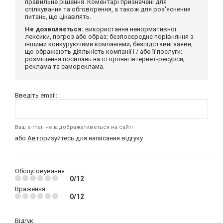
правильне рішення. Коментарі призначені для
спілкування та обговорення, а також для роз'яснення
питань, що цікавлять.
Не дозволяється:
використання ненормативної
лексики, погроз або образ; безпосереднє порівняння з
іншими конкуруючими компаніями; безпідставні заяви,
що ображають діяльність компанії і / або її послуги;
розміщення посилань на сторонні інтернет-ресурси;
реклама та самореклама.
Введіть email:
Ваш e-mail не відображатиметься на сайті
або
Авторизуйтесь
для написання відгуку
Обслуговування
0/12
Враження
0/12
Відгук: