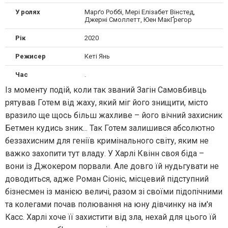
У ролях
Марґо Роббі, Мері Елізабет Вінстед,
Джерні Смоллетт, Юен МакҐрегор
Рік
2020
Режисер
Кеті Янь
Час
.
Із моменту подій, коли так званий Загін Самовбивць
рятував Готем від жаху, який міг його знищити, місто
вразило ще щось більш жахливе – його вічний захисник
Бетмен кудись зник... Так Готем залишився абсолютно
беззахисним для геніїв кримінального світу, яким не
важко захопити тут владу. У Харлі Квінн своя біда –
вони із Джокером порвали. Але довго їй нудьгувати не
доводиться, адже Роман Сіоніс, місцевий підступний
бізнесмен із манією величі, разом зі своїми підопічними
та колегами почав полювання на юну дівчинку на ім'я
Касс. Харлі хоче її захистити від зла, нехай для цього їй