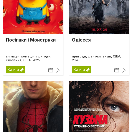
Посіпаки і Монстряки
Одіссея
анімація, комедія, пригоди,
пригоди, фентезі, екшн, США,
сімейний, США, 2026
2026
Купити
Купити