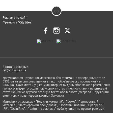
Реклама на сайті
Франшиза "CitySites"
З питань реклами:
rek@citysites.ua
Допускається цитування матеріалів без отримання попередньої згоди
0332.ua за умови розміщення в тексті обов'язкового посилання на
0332.ua - Сайт міста Луцька. Для інтернет-видань обов'язкове розміщення
прямого, відкритого для пошукових систем гіперпосилання на цитовані
статті не нижче другого абзацу в тексті або в якості джерела. Порушення
виняткових прав переслідується Законом.
Матеріали з плашками "Новини компаній", "Промо", "Партнерський
матеріал", "Партнерський спецпроєкт", "Політичні новини", "Пресреліз",
"PR", "Офіційно", "Політична реклама" публікуються на правах реклами.