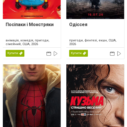
Посіпаки і Монстряки
Одіссея
анімація, комедія, пригоди,
пригоди, фентезі, екшн, США,
сімейний, США, 2026
2026
Купити
Купити