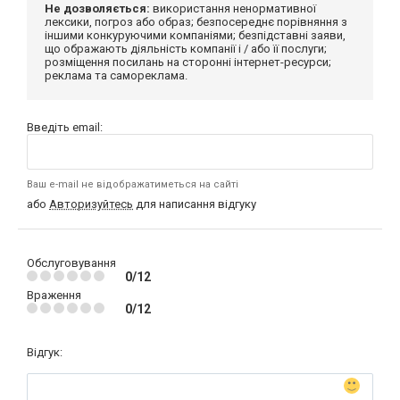
Не дозволяється:
використання ненормативної
лексики, погроз або образ; безпосереднє порівняння з
іншими конкуруючими компаніями; безпідставні заяви,
що ображають діяльність компанії і / або її послуги;
розміщення посилань на сторонні інтернет-ресурси;
реклама та самореклама.
Введіть email:
Ваш e-mail не відображатиметься на сайті
або
Авторизуйтесь
для написання відгуку
Обслуговування
0/12
Враження
0/12
Відгук: