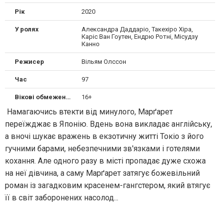
Рік
2020
У ролях
Александра Даддаріо, Такехіро Хіра,
Каріс Ван Гоутен, Ендрю Ротні, Місудзу
Канно
Режисер
Вільям Олссон
Час
97
Вікові обмеження
16+
Намагаючись втекти від минулого, Марґарет
переїжджає в Японію. Вдень вона викладає англійську,
а вночі шукає вражень в екзотичну житті Токіо з його
гучними барами, небезпечними зв'язками і готелями
кохання. Але одного разу в місті пропадає дуже схожа
на неї дівчина, а саму Марґарет затягує божевільний
роман із загадковим красенем-гангстером, який втягує
її в світ заборонених насолод...