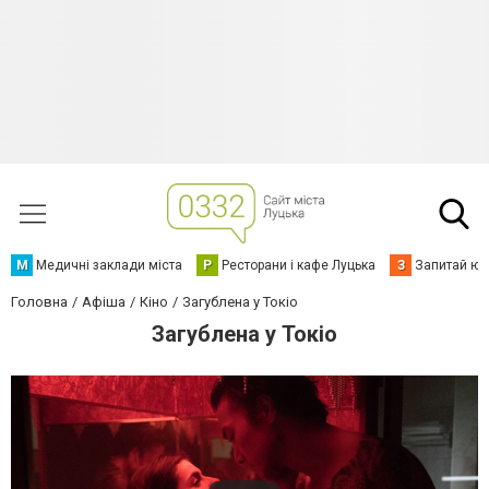
М
Медичні заклади міста
Р
Ресторани і кафе Луцька
З
Запитай юр
Головна
Афіша
Кіно
Загублена у Токіо
Загублена у Токіо