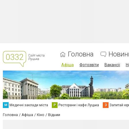
Головна
Новин
Афіша
Фотозвіти
Вакансії
Н
М
Медичні заклади міста
Р
Ресторани і кафе Луцька
З
Запитай юр
Головна
Афіша
Кіно
Відьми