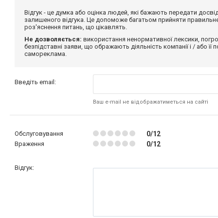
Відгук - це думка або оцінка людей, які бажають передати дос
залишеного відгука. Це допоможе багатьом прийняти правильне 
роз'яснення питань, що цікавлять.
Не дозволяється:
використання ненормативної лексики, погро
безпідставні заяви, що ображають діяльність компанії і / або її
самореклама.
Введіть email:
Ваш e-mail не відображатиметься на сайті
Обслуговування
0/12
Враження
0/12
Відгук: