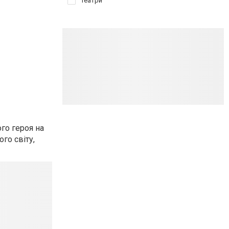
Театри
го героя на
го світу,