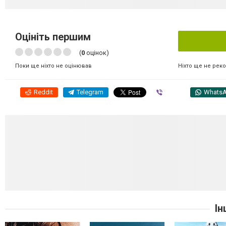
Оцініть першим
(
0
оцінок)
Ніхто ще не рек
Поки ще ніхто не оцінював
Reddit
Telegram
Viber
Whats
Ін