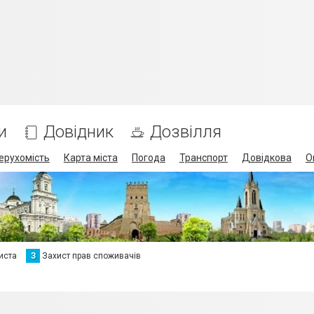
и
Довідник
Дозвілля
ерухомість
Карта міста
Погода
Транспорт
Довідкова
О
иста
З
Захист прав споживачів