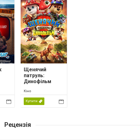
к
Щенячий
патруль:
Динофільм
Кіно
Купити
Рецензія