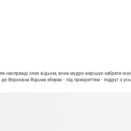
але насправді злих відьом, вона мудро вирішує забрати юно
де Верховна Відьма збирає - під прикриттям - подруг з усьо