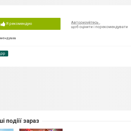
Авторизуйтесь
,
Я рекомендую
щоб оцінити і порекомендувати
омендував
App
ші подіїї зараз