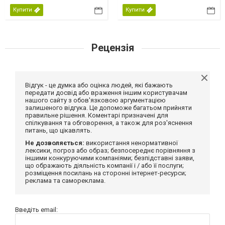
Купити
Купити
Рецензія
Відгук - це думка або оцінка людей, які бажають
передати досвід або враження іншим користувачам
нашого сайту з обов'язковою аргументацією
залишеного відгука. Це допоможе багатьом прийняти
правильне рішення. Коментарі призначені для
спілкування та обговорення, а також для роз'яснення
питань, що цікавлять.
Не дозволяється:
використання ненормативної
лексики, погроз або образ; безпосереднє порівняння з
іншими конкуруючими компаніями; безпідставні заяви,
що ображають діяльність компанії і / або її послуги;
розміщення посилань на сторонні інтернет-ресурси;
реклама та самореклама.
Введіть email: