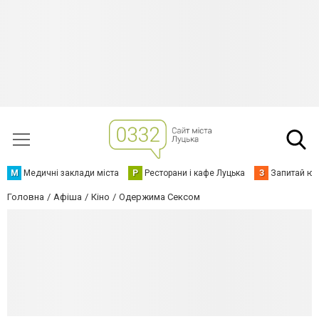
М
Медичні заклади міста
Р
Ресторани і кафе Луцька
З
Запитай юр
Головна
Афіша
Кіно
Одержима Сексом