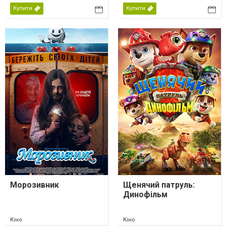
Купити
Купити
Морозивник
Щенячий патруль:
Динофільм
Кіно
Кіно