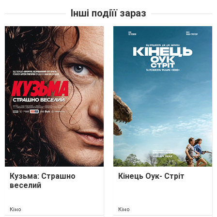
Інші подіїї зараз
Кузьма: Страшно
Кінець Оук- Стріт
веселий
Кіно
Кіно