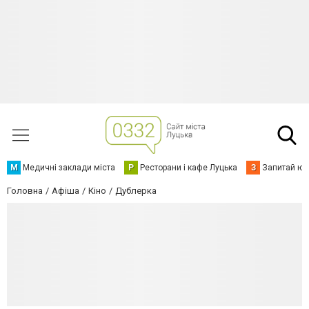
М
Медичні заклади міста
Р
Ресторани і кафе Луцька
З
Запитай юр
Головна
Афіша
Кіно
Дублерка