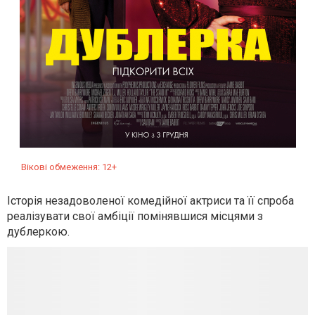
Вікові обмеження: 12+
Icторія незадоволеної комедійної актриси та її спроба
реалізувати свої амбіції помінявшися місцями з
дублеркою.