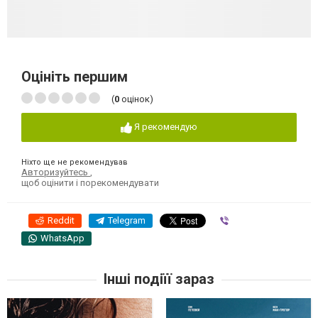
Оцініть першим
(
0
оцінок)
Я рекомендую
Ніхто ще не рекомендував
Авторизуйтесь
,
щоб оцінити і порекомендувати
Reddit
Telegram
Viber
WhatsApp
Інші подіїї зараз