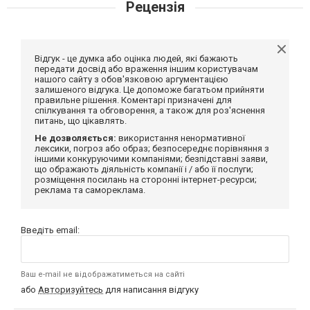
Рецензія
Відгук - це думка або оцінка людей, які бажають
передати досвід або враження іншим користувачам
нашого сайту з обов'язковою аргументацією
залишеного відгука. Це допоможе багатьом прийняти
правильне рішення. Коментарі призначені для
спілкування та обговорення, а також для роз'яснення
питань, що цікавлять.
Не дозволяється:
використання ненормативної
лексики, погроз або образ; безпосереднє порівняння з
іншими конкуруючими компаніями; безпідставні заяви,
що ображають діяльність компанії і / або її послуги;
розміщення посилань на сторонні інтернет-ресурси;
реклама та самореклама.
Введіть email:
Ваш e-mail не відображатиметься на сайті
або
Авторизуйтесь
для написання відгуку