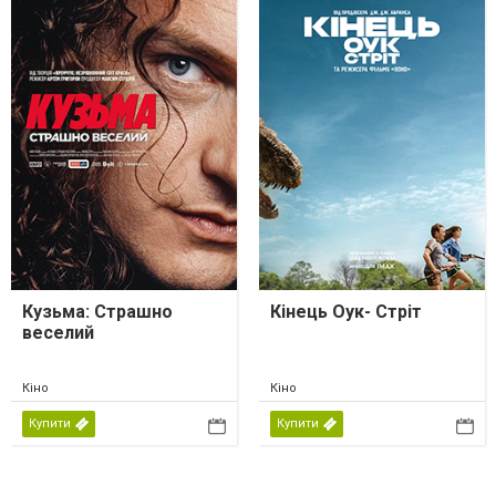
Кузьма: Страшно
Кінець Оук- Стріт
веселий
Кіно
Кіно
Купити
Купити