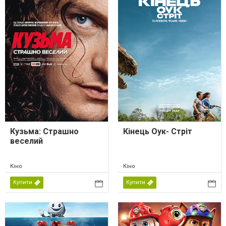
Кузьма: Страшно
Кінець Оук- Стріт
веселий
Кіно
Кіно
Купити
Купити