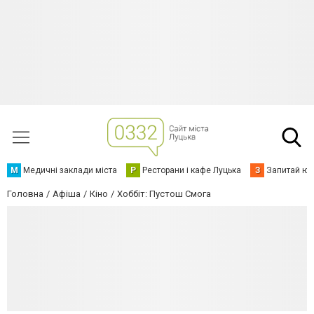
М
Медичні заклади міста
Р
Ресторани і кафе Луцька
З
Запитай юр
Головна
Афіша
Кіно
Хоббіт: Пустош Смога