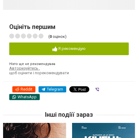
Оцініть першим
(
0
оцінок)
Я рекомендую
Ніхто ще не рекомендував
Авторизуйтесь
,
щоб оцінити і порекомендувати
Reddit
Telegram
Viber
WhatsApp
Інші подіїї зараз