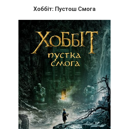
Хоббіт: Пустош Смога