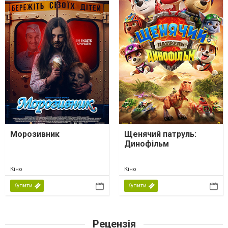
Морозивник
Щенячий патруль:
Динофільм
Кіно
Кіно
Купити
Купити
Рецензія