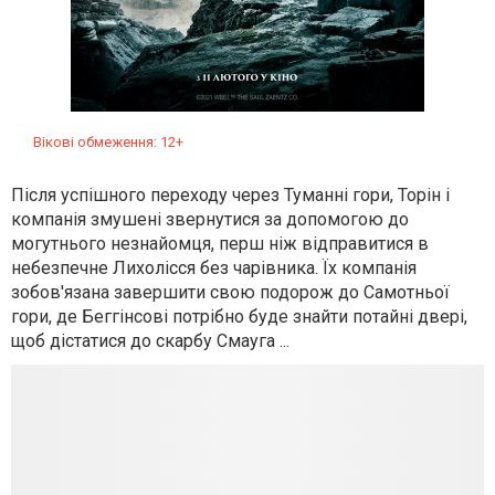
Вікові обмеження: 12+
Після успішного переходу через Туманні гори, Торін і
компанія змушені звернутися за допомогою до
могутнього незнайомця, перш ніж відправитися в
небезпечне Лихолiсся без чарівника. Їх компанія
зобов'язана завершити свою подорож до Самотньої
гори, де Беггінсовi потрібно буде знайти потайні двері,
щоб дістатися до скарбу Смауга ...