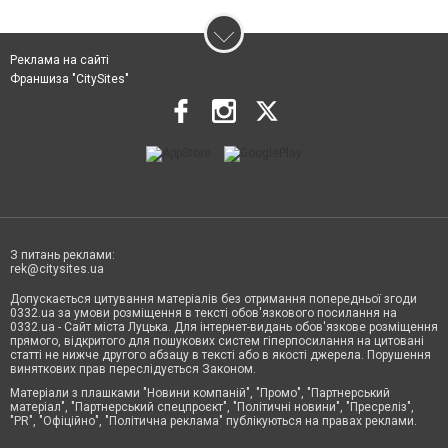
Реклама на сайті
Франшиза "CitySites"
З питань реклами:
rek@citysites.ua
Допускається цитування матеріалів без отримання попередньої згоди
0332.ua за умови розміщення в тексті обов'язкового посилання на
0332.ua - Сайт міста Луцька. Для інтернет-видань обов'язкове розміщення
прямого, відкритого для пошукових систем гіперпосилання на цитовані
статті не нижче другого абзацу в тексті або в якості джерела. Порушення
виняткових прав переслідується Законом.
Матеріали з плашками "Новини компаній", "Промо", "Партнерський
матеріал", "Партнерський спецпроєкт", "Політичні новини", "Пресреліз",
"PR", "Офіційно", "Політична реклама" публікуються на правах реклами.