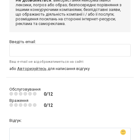
Не дозволяється:
використання ненормативної
лексики, погроз або образ; безпосереднє порівняння з
іншими конкуруючими компаніями; безпідставні заяви,
що ображають діяльність компанії і / або її послуги;
розміщення посилань на сторонні інтернет-ресурси;
реклама та самореклама.
Введіть email:
Ваш e-mail не відображатиметься на сайті
або
Авторизуйтесь
для написання відгуку
Обслуговування
0/12
Враження
0/12
Відгук: