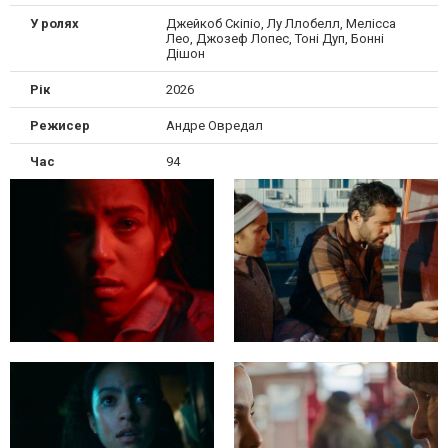
У ролях
Джейкоб Скіпіо, Лу Ллобелл, Мелісса
Лео, Джозеф Лопес, Тоні Дуп, Бонні
Дішон
Рік
2026
Режисер
Андре Овредал
Час
94