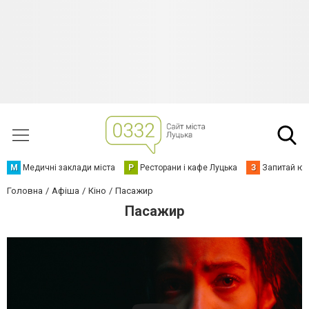
М
Медичні заклади міста
Р
Ресторани і кафе Луцька
З
Запитай юр
Головна
Афіша
Кіно
Пасажир
Пасажир