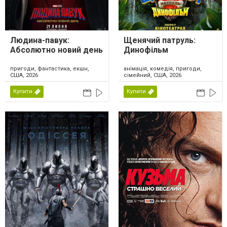
Людина-павук:
Щенячий патруль:
Абсолютно новий день
Динофільм
пригоди, фантастика, екшн,
анімація, комедія, пригоди,
США, 2026
сімейний, США, 2026
Купити
Купити