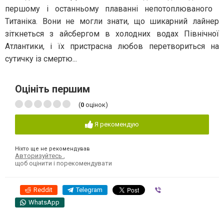
першому і останньому плаванні непотоплюваного ​​
Титаніка. Вони не могли знати, що шикарний лайнер
зіткнеться з айсбергом в холодних водах Північної
Атлантики, і їх пристрасна любов перетвориться на
сутичку із смертю...
Оцініть першим
(
0
оцінок)
Я рекомендую
Ніхто ще не рекомендував
Авторизуйтесь
,
щоб оцінити і порекомендувати
Reddit
Telegram
Viber
WhatsApp