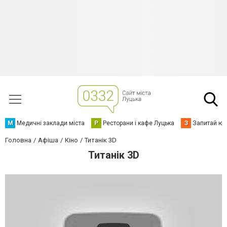
М
Медичні заклади міста
Р
Ресторани і кафе Луцька
З
Запитай юр
Головна
Афіша
Кіно
Титанік 3D
Титанік 3D