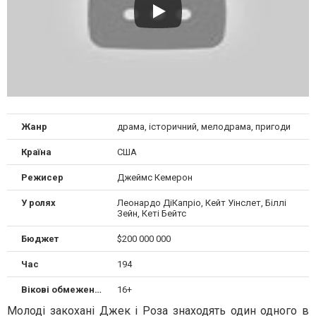
Жанр
драма, історичний, мелодрама, пригоди
Країна
США
Режисер
Джеймс Кемерон
У ролях
Леонардо ДіКапріо, Кейт Уінслет, Біллі
Зейн, Кеті Бейтс
Бюджет
$200 000 000
Час
194
Вікові обмеження
16+
Молоді закохані Джек і Роза знаходять один одного в