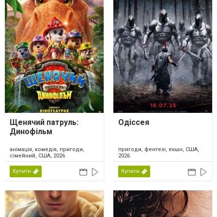
Щенячий патруль:
Одіссея
Динофільм
анімація, комедія, пригоди,
пригоди, фентезі, екшн, США,
сімейний, США, 2026
2026
Купити
Купити