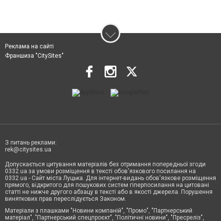
Реклама на сайті
Франшиза "CitySites"
З питань реклами:
rek@citysites.ua
Допускається цитування матеріалів без отримання попередньої згоди
0332.ua за умови розміщення в тексті обов'язкового посилання на
0332.ua - Сайт міста Луцька. Для інтернет-видань обов'язкове розміщення
прямого, відкритого для пошукових систем гіперпосилання на цитовані
статті не нижче другого абзацу в тексті або в якості джерела. Порушення
виняткових прав переслідується Законом.
Матеріали з плашками "Новини компаній", "Промо", "Партнерський
матеріал", "Партнерський спецпроєкт", "Політичні новини", "Пресреліз",