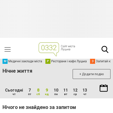
М
Медичні заклади міста
Р
Ресторани і кафе Луцька
З
Запитай юр
Нічне життя
+ Додати подію
Сьогодні
7
8
9
10
11
12
13
чт
пт
сб
нд
пн
вт
ср
чт
Нічого не знайдено за запитом