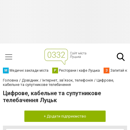
М
Медичні заклади міста
Р
Ресторани і кафе Луцька
З
Запитай юр
Головна
Довідник
Інтернет, зв'язок, телефонія
Цифрове,
кабельне та супутникове телебачення
Цифрове, кабельне та супутникове
телебачення Луцьк
+ Додати підприємство