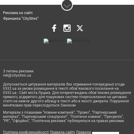
Реклама на сайті
Франшиза "CitySites"
З питань реклами:
rek@citysites.ua
Допускається цитування матеріалів без отримання попередньої згоди
0332.ua за умови розміщення в тексті обов'язкового посилання на
0332.ua - Сайт міста Луцька. Для інтернет-видань обов'язкове розміщення
прямого, відкритого для пошукових систем гіперпосилання на цитовані
статті не нижче другого абзацу в тексті або в якості джерела. Порушення
виняткових прав переслідується Законом.
Матеріали з плашками "Новини компаній", "Промо", "Партнерський
матеріал", "Партнерський спецпроєкт", "Політичні новини", "Пресреліз",
"PR", "Офіційно", "Політична реклама" публікуються на правах реклами.
Політика конфіденційності
Правила сайту
Правила