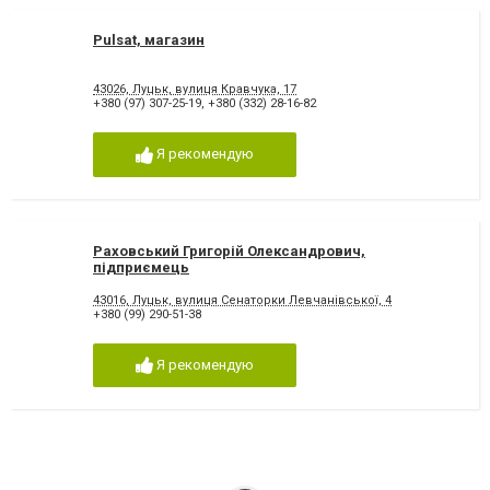
Pulsat, магазин
43026, Луцьк, вулиця Кравчука, 17
+380 (97) 307-25-19
,
+380 (332) 28-16-82
Я рекомендую
Раховський Григорій Олександрович,
підприємець
43016, Луцьк, вулиця Сенаторки Левчанівської, 4
+380 (99) 290-51-38
Я рекомендую