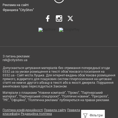
Реклама на сайті
Франшиза "CitySites"
З питань реклами:
rek@citysites.ua
Допускається цитування матеріалів без отримання попередньої згоди
0332.ua за умови розміщення в тексті обов'язкового посилання на
0332.ua - Сайт міста Луцька. Для інтернет-видань обов'язкове розміщення
прямого, відкритого для пошукових систем гіперпосилання на цитовані
статті не нижче другого абзацу в тексті або в якості джерела. Порушення
виняткових прав переслідується Законом.
Матеріали з плашками "Новини компаній", "Промо", "Партнерський
матеріал", "Партнерський спецпроєкт", "Політичні новини", "Пресреліз",
"PR", "Офіційно", "Політична реклама" публікуються на правах реклами.
Політика конфіденційності
Правила сайту
Правила
класифайд
Редакційна політика
Фільтри