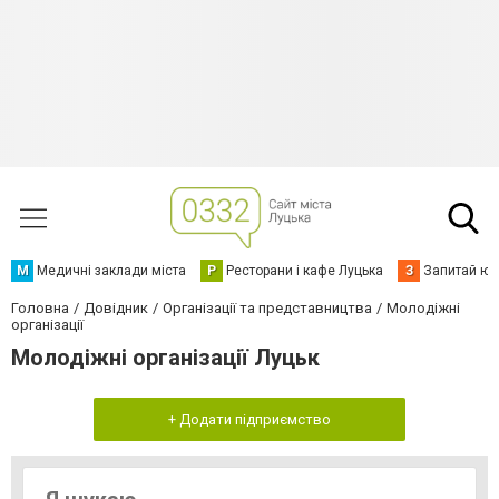
М
Медичні заклади міста
Р
Ресторани і кафе Луцька
З
Запитай юр
Головна
Довідник
Організації та представництва
Молодіжні
організації
Молодіжні організації Луцьк
+ Додати підприємство