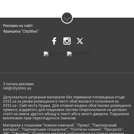
Реклама на сайті
Франшиза "CitySites"
З питань реклами:
rek@citysites.ua
Допускається цитування матеріалів без отримання попередньої згоди
0332.ua за умови розміщення в тексті обов'язкового посилання на
0332.ua - Сайт міста Луцька. Для інтернет-видань обов'язкове розміщення
прямого, відкритого для пошукових систем гіперпосилання на цитовані
статті не нижче другого абзацу в тексті або в якості джерела. Порушення
виняткових прав переслідується Законом.
Матеріали з плашками "Новини компаній", "Промо", "Партнерський
матеріал", "Партнерський спецпроєкт", "Політичні новини", "Пресреліз",
"PR", "Офіційно", "Політична реклама" публікуються на правах реклами.