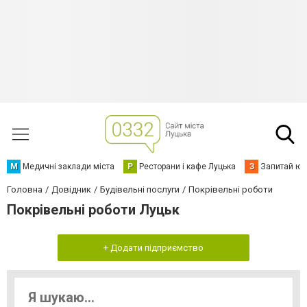
М
Медичні заклади міста
Р
Ресторани і кафе Луцька
З
Запитай юр
Головна
Довідник
Будівельні послуги
Покрівельні роботи
Покрівельні роботи Луцьк
+ Додати підприємство