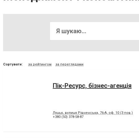
Сортувати:
за рейтингом
за переглядами
Пік-Ресурс, бізнес-агенція
Луцьк, вулиця Рівненська, 76-А, оф. 10 (3 пов.)
+380 (50) 378-58-87