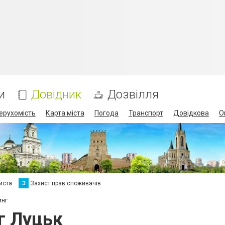
и
Довідник
Дозвілля
ерухомість
Карта міста
Погода
Транспорт
Довідкова
О
иста
З
Захист прав споживачів
инг
г Луцьк