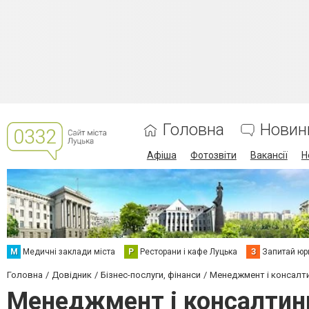
Головна
Новин
Афіша
Фотозвіти
Вакансії
Н
М
Медичні заклади міста
Р
Ресторани і кафе Луцька
З
Запитай юр
Головна
Довідник
Бізнес-послуги, фінанси
Менеджмент і консалт
Менеджмент і консалтин