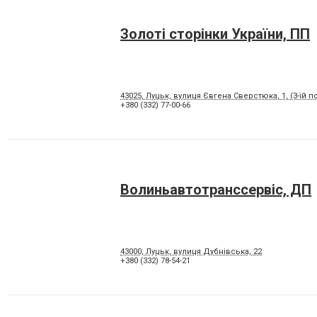
Золоті сторінки України, ПП
43025, Луцьк, вулиця Євгена Сверстюка, 1, (3-ій пов
+380 (332) 77-00-66
Волиньавтотранссервіс, ДП
43000, Луцьк, вулиця Дубнівська, 22
+380 (332) 78-54-21