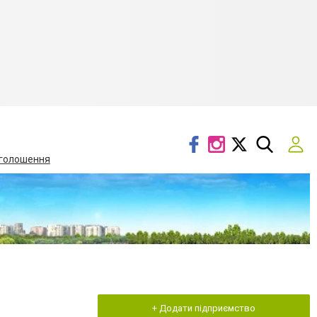
голошення
+ Додати підприємство