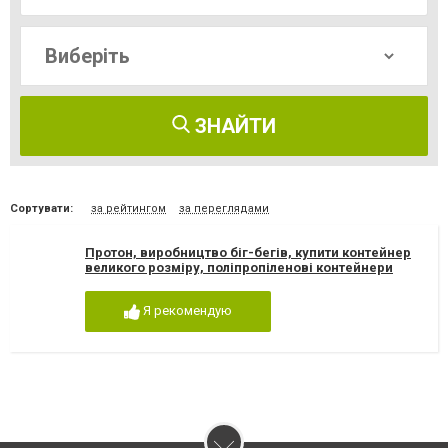
ЗНАЙТИ
Сортувати:
за рейтингом
за переглядами
Протон, виробництво біг-бегів, купити контейнер
великого розміру, поліпропіленові контейнери
Я рекомендую