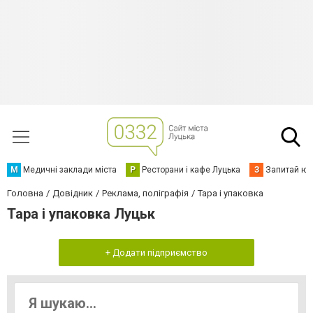
М
Медичні заклади міста
Р
Ресторани і кафе Луцька
З
Запитай юр
Головна
Довідник
Реклама, поліграфія
Тара і упаковка
Тара і упаковка Луцьк
+ Додати підприємство