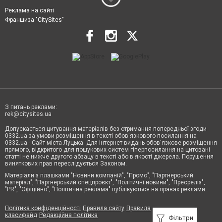
Реклама на сайті
Франшиза "CitySites"
З питань реклами:
rek@citysites.ua
Допускається цитування матеріалів без отримання попередньої згоди
0332.ua за умови розміщення в тексті обов'язкового посилання на
0332.ua - Сайт міста Луцька. Для інтернет-видань обов'язкове розміщення
прямого, відкритого для пошукових систем гіперпосилання на цитовані
статті не нижче другого абзацу в тексті або в якості джерела. Порушення
виняткових прав переслідується Законом.
Матеріали з плашками "Новини компаній", "Промо", "Партнерський
матеріал", "Партнерський спецпроєкт", "Політичні новини", "Пресреліз",
"PR", "Офіційно", "Політична реклама" публікуються на правах реклами.
Політика конфіденційності
Правила сайту
Правила
класифайд
Редакційна політика
Фільтри