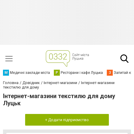
М
Медичні заклади міста
Р
Ресторани і кафе Луцька
З
Запитай юр
Головна
Довідник
Інтернет-магазини
Інтернет-магазини
текстилю для дому
Інтернет-магазини текстилю для дому
Луцьк
+ Додати підприємство