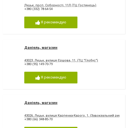
Луцьк, прсп. Соборності, 11Л (ТЦ Гостинець)
+380 (332) 78-64-54
Я рекомендую
Даніель, магазин
43023, Луцьк, вулиця Єршова, 11, (ТЦ "Глобус")
+380 (95) 149-70-79
Я рекомендую
Даніель, магазин
43026, Луцьк, вулиця Карпенка-Карого, 1, (Завокзальний ринок)
+380 (66) 348-85-70