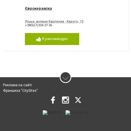
Єврокераміка
Луцьк, вулиця Карпенка - Карого, 15
+380(67)334-37-36
Я рекомендую
Реклама на сайті
Франшиза "CitySites"