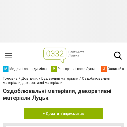
М
Медичні заклади міста
Р
Ресторани і кафе Луцька
З
Запитай юр
Головна
Довідник
Будівельні матеріали
Оздоблювальні
матеріали, декоративні матеріали
Оздоблювальні матеріали, декоративні
матеріали Луцьк
+ Додати підприємство