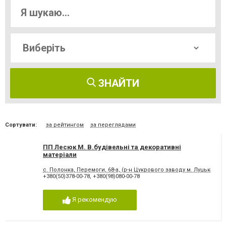
ЗНАЙТИ
Сортувати:
за рейтингом
за переглядами
ПП Лесюк М. В.будівельні та декоративні
матеріали
с. Полонка, Перемоги, 68-а, (р-н Цукрового заводу м. Луцька)
+380(50)378-00-78
,
+380(98)080-00-78
Я рекомендую