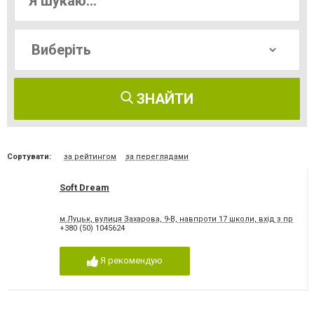
ЗНАЙТИ
Сортувати:
за рейтингом
за переглядами
Soft Dream
м.Луцьк, вулиця Захарова, 9-В, навпроти 17 школи, вхід з примі
+380 (50) 1045624
Я рекомендую