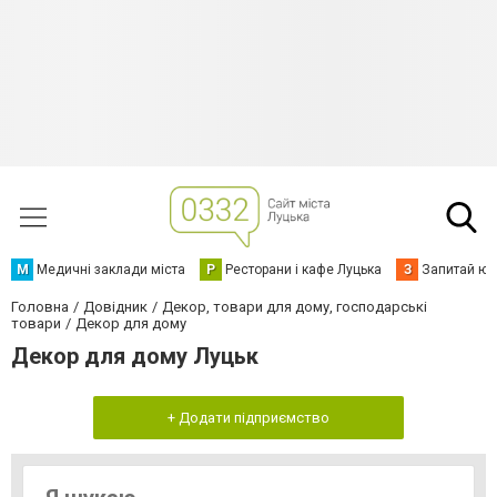
М
Медичні заклади міста
Р
Ресторани і кафе Луцька
З
Запитай юр
Головна
Довідник
Декор, товари для дому, господарські
товари
Декор для дому
Декор для дому Луцьк
+ Додати підприємство