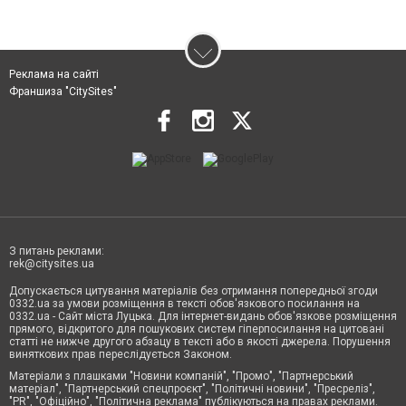
Реклама на сайті
Франшиза "CitySites"
З питань реклами:
rek@citysites.ua
Допускається цитування матеріалів без отримання попередньої згоди
0332.ua за умови розміщення в тексті обов'язкового посилання на
0332.ua - Сайт міста Луцька. Для інтернет-видань обов'язкове розміщення
прямого, відкритого для пошукових систем гіперпосилання на цитовані
статті не нижче другого абзацу в тексті або в якості джерела. Порушення
виняткових прав переслідується Законом.
Матеріали з плашками "Новини компаній", "Промо", "Партнерський
матеріал", "Партнерський спецпроєкт", "Політичні новини", "Пресреліз",
"PR", "Офіційно", "Політична реклама" публікуються на правах реклами.