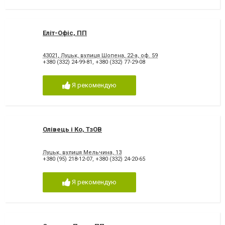
Еліт-Офіс, ПП
43021, Луцьк, вулиця Шопена, 22-а, оф. 59
+380 (332) 24-99-81
,
+380 (332) 77-29-08
Я рекомендую
Олівець і Ко, ТзОВ
Луцьк, вулиця Мельчина, 13
+380 (95) 218-12-07
,
+380 (332) 24-20-65
Я рекомендую