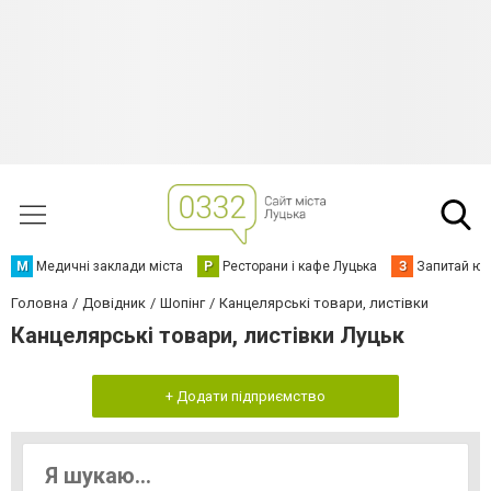
М
Медичні заклади міста
Р
Ресторани і кафе Луцька
З
Запитай юр
Головна
Довідник
Шопінг
Канцелярські товари, листівки
Канцелярські товари, листівки Луцьк
+ Додати підприємство