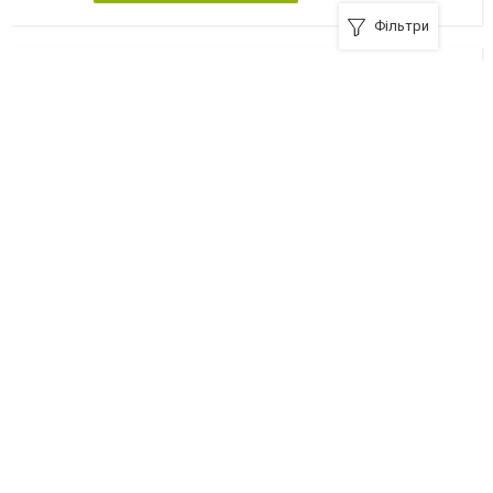
Фільтри
Баховська Надія Григорівна, ПП
Луцьк, вулиця Загородня, 8/54
+380 (332) 71-10-80
Я рекомендую
Вегас-К, ПП
Луцьк, вулиця Шопена, 12
+380 (332) 24-05-58
Я рекомендую