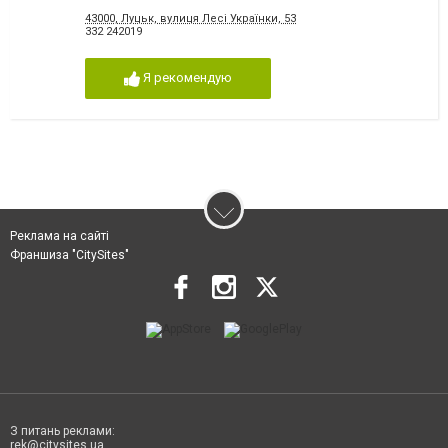
43000, Луцьк, вулиця Лесі Українки, 53
332 242019
Я рекомендую
Реклама на сайті
Франшиза "CitySites"
З питань реклами:
rek@citysites.ua