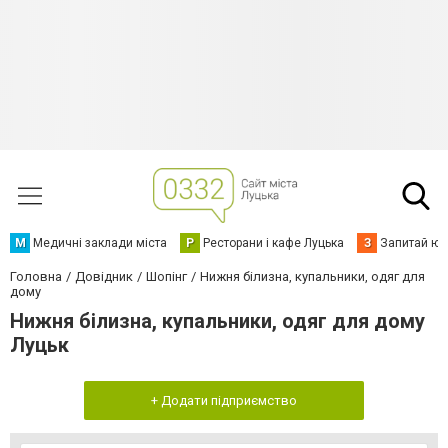
М
Медичні заклади міста
Р
Ресторани і кафе Луцька
З
Запитай юр
Головна
Довідник
Шопінг
Нижня білизна, купальники, одяг для
дому
Нижня білизна, купальники, одяг для дому
Луцьк
+ Додати підприємство