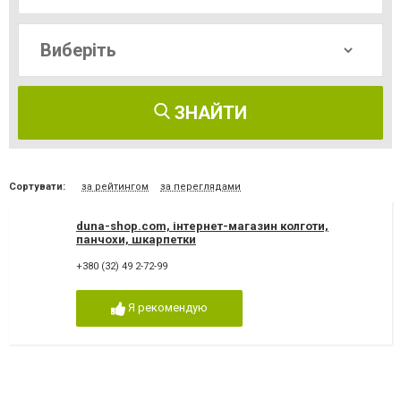
ЗНАЙТИ
Сортувати:
за рейтингом
за переглядами
duna-shop.com, інтернет-магазин колготи,
панчохи, шкарпетки
+380 (32) 49 2-72-99
Я рекомендую