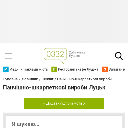
М
Медичні заклади міста
Р
Ресторани і кафе Луцька
З
Запитай юр
Головна
Довідник
Шопінг
Панчішно-шкарпеткові вироби
Панчішно-шкарпеткові вироби Луцьк
+ Додати підприємство