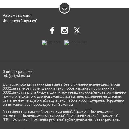
Реклама на сайті
Франшиза "CitySites"
З питань реклами:
rek@citysites.ua
Допускається цитування матеріалів без отримання попередньої згоди
0332.ua за умови розміщення в тексті обов'язкового посилання на
0332.ua - Сайт міста Луцька. Для інтернет-видань обов'язкове розміщення
прямого, відкритого для пошукових систем гіперпосилання на цитовані
статті не нижче другого абзацу в тексті або в якості джерела. Порушення
виняткових прав переслідується Законом.
Матеріали з плашками "Новини компаній", "Промо", "Партнерський
матеріал", "Партнерський спецпроєкт", "Політичні новини", "Пресреліз",
"PR", "Офіційно", "Політична реклама" публікуються на правах реклами.