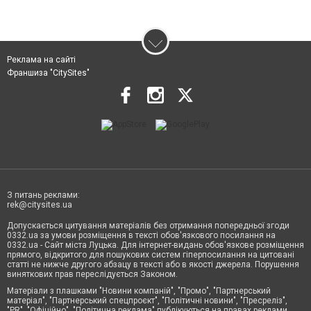
Реклама на сайті
Франшиза "CitySites"
З питань реклами:
rek@citysites.ua
Допускається цитування матеріалів без отримання попередньої згоди
0332.ua за умови розміщення в тексті обов'язкового посилання на
0332.ua - Сайт міста Луцька. Для інтернет-видань обов'язкове розміщення
прямого, відкритого для пошукових систем гіперпосилання на цитовані
статті не нижче другого абзацу в тексті або в якості джерела. Порушення
виняткових прав переслідується Законом.
Матеріали з плашками "Новини компаній", "Промо", "Партнерський
матеріал", "Партнерський спецпроєкт", "Політичні новини", "Пресреліз",
"PR", "Офіційно", "Політична реклама" публікуються на правах реклами.