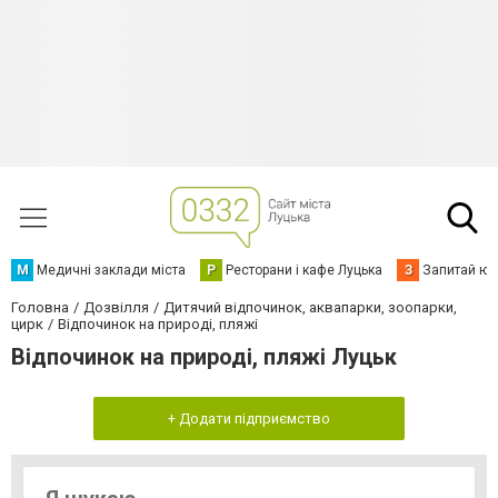
М
Медичні заклади міста
Р
Ресторани і кафе Луцька
З
Запитай юр
Головна
Дозвілля
Дитячий відпочинок, аквапарки, зоопарки,
цирк
Відпочинок на природі, пляжі
Відпочинок на природі, пляжі Луцьк
+ Додати підприємство