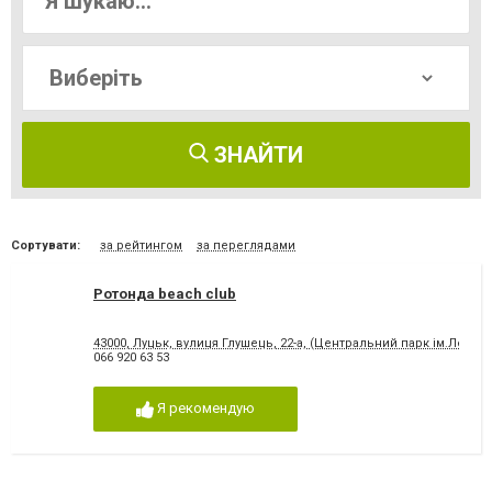
ЗНАЙТИ
Сортувати:
за рейтингом
за переглядами
Ротонда beach club
43000, Луцьк, вулиця Глушець, 22-а, (Центральний парк ім.Лесі У
066 920 63 53
Я рекомендую