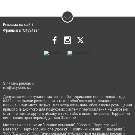
Реклама на сайті
Франшиза "CitySites"
З питань реклами:
rek@citysites.ua
Допускається цитування матеріалів без отримання попередньої згоди
0332.ua за умови розміщення в тексті обов'язкового посилання на
0332.ua - Сайт міста Луцька. Для інтернет-видань обов'язкове розміщення
прямого, відкритого для пошукових систем гіперпосилання на цитовані
статті не нижче другого абзацу в тексті або в якості джерела. Порушення
виняткових прав переслідується Законом.
Матеріали з плашками "Новини компаній", "Промо", "Партнерський
матеріал", "Партнерський спецпроєкт", "Політичні новини", "Пресреліз",
"PR", "Офіційно", "Політична реклама" публікуються на правах реклами.