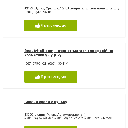
43023, Луцьк, Єршова, 11-б, Навпроти торгівельного центру "Глоб
+380(95)475-94-18
Я рекомендую
BeautyHall.com, інтернет-магазин професійної
косметики у Луцьку
(067) 575-51-21
,
(063) 130-41-41
Я рекомендую
Салони краси у Луцьку
43000, вулиця Гулака-Артемовського, 1
+380 (66) 578-83-87
,
+380 (99) 141-23-12
,
+380 (332) 24-74-94