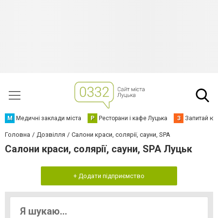
М
Медичні заклади міста
Р
Ресторани і кафе Луцька
З
Запитай юр
Головна
Дозвілля
Салони краси, солярії, сауни, SPA
Салони краси, солярії, сауни, SPA Луцьк
+ Додати підприємство