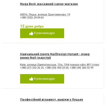
Nuga Best, масажний салон-магазин
43016, Луцьк, вулиця Драгоманова, 19
+380 (332) 29-09-63
12
дуже добре
Я рекомендую
Навчальний Центр NailDesign Наталії - лідер
ринку Nail-індустрії
Київ, вулиця Дмитрієвська, 13-а, 19-й поверх офіс №1 (станція м
+380 (67) 232 26 25
,
+380 (50) 450 03 00
,
+380 (44) 360 32 99
Я рекомендую
Професійний візажист, макіяж у Луцьку