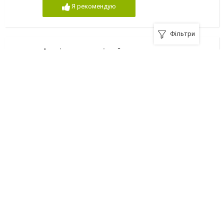
Я рекомендую
Фільтри
Амелі, косметологічний центр
43024, Луцьк, вулиця Олеся Гончара, 3
+380 (96) 212-28-48
,
+380 (97) 903-82-45
,
+380(66)798-91-99
,
+380(98)320-87-08
Я рекомендую
Федір Товстанюк, масажист
(097-) 309-57-74
,
(050-) 060-68-66
,
(093-) 743-60-29
Я рекомендую