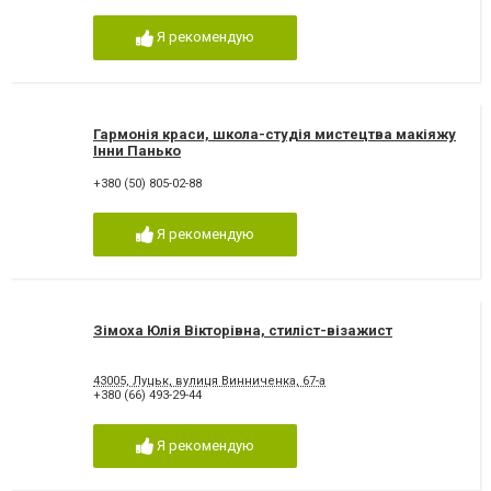
Я рекомендую
Гармонія краси, школа-студія мистецтва макіяжу
Інни Панько
+380 (50) 805-02-88
Я рекомендую
Зімоха Юлія Вікторівна, стиліст-візажист
43005, Луцьк, вулиця Винниченка, 67-а
+380 (66) 493-29-44
Я рекомендую