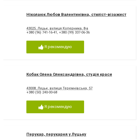
Ніколаюк Любов Валентинівна, стиліст-візажист
43025, Луцьк, вулиця Коперника, 8-а
+380 (96) 741-16-41
,
+380 (99) 337-06-36
Я рекомендую
Кобак Олена Олександрівна, студія краси
43008, Луцьк, вулиця Теремнівська, 57
+380 (50) 240-00-68
Я рекомендую
Перукар, перукарня у Луцьку