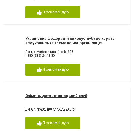
Я рекомендую
Українська федерація кийокусін-будо карате,
всеукраїнська громадська організація
Луцьк, Набережна, 4, оф. 323
+380 (332) 24-13-30
Я рекомендую
Олімпія, дитячо-юнацький клуб
Луцьк, прсп. Відродження, 39
Я рекомендую