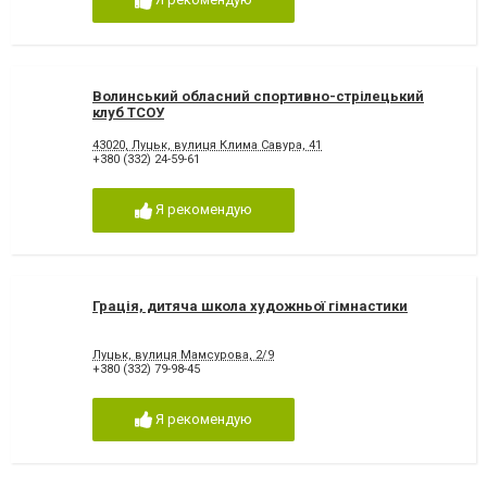
Волинський обласний спортивно-стрілецький
клуб ТСОУ
43020, Луцьк, вулиця Клима Савура, 41
+380 (332) 24-59-61
Я рекомендую
Грація, дитяча школа художньої гімнастики
Луцьк, вулиця Мамсурова, 2/9
+380 (332) 79-98-45
Я рекомендую