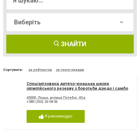
ЗНАЙТИ
Сортувати:
за рейтингом
за переглядами
Спеціалізована дитячо-юнацька школа
олімпійського резерву з боротьби дзюдо і самбо
43000, Луцьк, вулиця Потебні, 45-а
+380 (332) 26-58-36
Я рекомендую