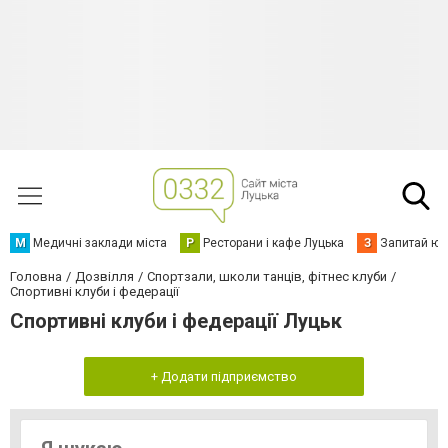
М
Медичні заклади міста
Р
Ресторани і кафе Луцька
З
Запитай юр
Головна
Дозвілля
Спортзали, школи танців, фітнес клуби
Спортивні клуби і федерації
Спортивні клуби і федерації Луцьк
+ Додати підприємство