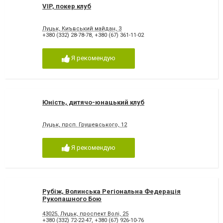
VIP, покер клуб
Луцьк, Киъвський майдан, 3
+380 (332) 28-78-78
,
+380 (67) 361-11-02
Я рекомендую
Юність, дитячо-юнацький клуб
Луцьк, прсп. Грушевського, 12
Я рекомендую
Рубіж, Волинська Регіональна Федерація
Рукопашного Бою
43025, Луцьк, проспект Волі, 25
+380 (332) 72-22-47
,
+380 (67) 926-10-76