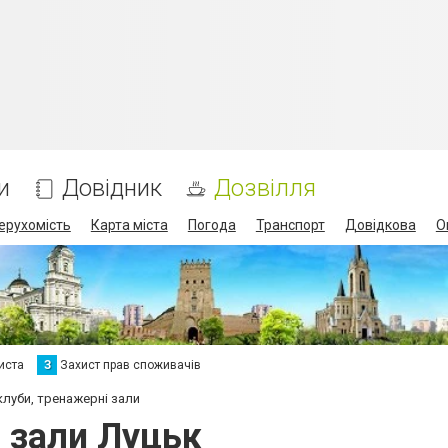
и
Довідник
Дозвілля
ерухомість
Карта міста
Погода
Транспорт
Довідкова
О
иста
З
Захист прав споживачів
клуби, тренажерні зали
і зали Луцьк