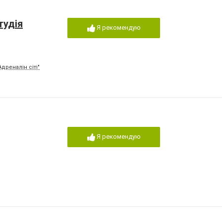
тудія
Я рекомендую
Адреналін сіті"
Я рекомендую