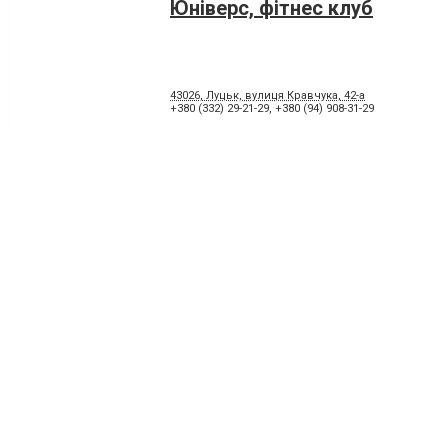
Юніверс, фітнес клуб
43026, Луцьк, вулиця Кравчука, 42-а
+380 (332) 29-21-29
,
+380 (94) 908-31-29
Алма, центр фітнесу
43024, Луцьк, проспект Молоді, 10
+380 (99) 785-75-95
,
+380 (332) 71-46-73