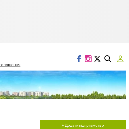
голошення
+ Додати підприємство