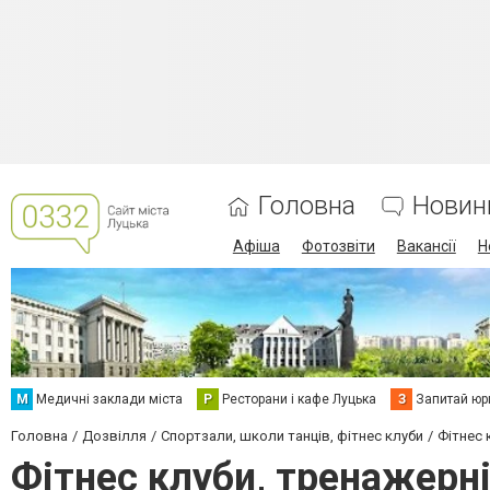
Головна
Новин
Афіша
Фотозвіти
Вакансії
Н
М
Медичні заклади міста
Р
Ресторани і кафе Луцька
З
Запитай юр
Головна
Дозвілля
Спортзали, школи танців, фітнес клуби
Фітнес 
Фітнес клуби, тренажерн