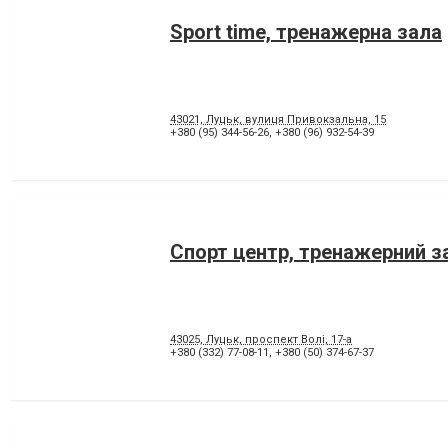
Sport time, тренажерна зала
43021, Луцьк, вулиця Привокзальна, 15
+380 (95) 344-56-26
,
+380 (96) 932-54-39
Спорт центр, тренажерний з
43025, Луцьк, проспект Волі, 17-а
+380 (332) 77-08-11
,
+380 (50) 374-67-37