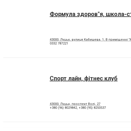
Формула здоров"я, школа-с
43000, Луцьк, вулиця Кабишева, 1, В приміщенні "
0332 787221
Спорт лайн, фітнес клуб
43000, Луцьк, проспект Волі, 27
+380 (96) 8029842
,
+380 (95) 8250537