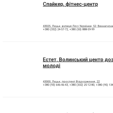
Спайкер, фітнес-центр
43025, Луцьк, вулиця Лесі Українки, 52, Винниченк
+380 (332) 24-57-72
,
+380 (50) 888-59-99
Естет, Волинський центр до
молоді
43000, Луцьк, проспект Відродження, 22
+380 (93) 646-46-43
,
+380 (332) 25-12-80
,
+380 (95) 134