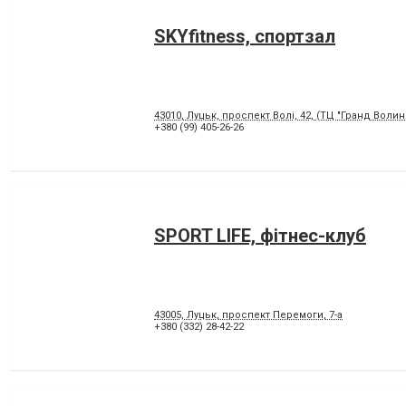
SKYfitness, спортзал
43010, Луцьк, проспект Волі, 42, (ТЦ "Гранд Волинь
+380 (99) 405-26-26
SPORT LIFE, фітнес-клуб
43005, Луцьк, проспект Перемоги, 7-а
+380 (332) 28-42-22