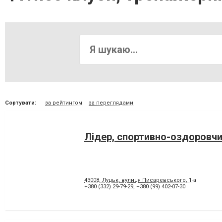
Сортувати:
за рейтингом
за переглядами
Лідер, спортивно-оздоровч
43008, Луцьк, вулиця Писаревського, 1-а
+380 (332) 29-79-29
,
+380 (99) 402-07-30