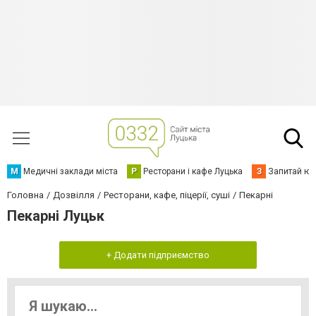
М
Медичні заклади міста
Р
Ресторани і кафе Луцька
З
Запитай юр
Головна
Дозвілля
Ресторани, кафе, піцерії, суші
Пекарні
Пекарні Луцьк
+ Додати підприємство