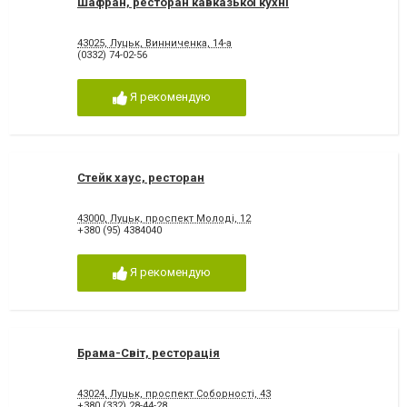
Шафран, ресторан кавказької кухні
43025, Луцьк, Винниченка, 14-а
(0332) 74-02-56
Я рекомендую
Стейк хаус, ресторан
43000, Луцьк, проспект Молоді, 12
+380 (95) 4384040
Я рекомендую
Брама-Світ, ресторація
43024, Луцьк, проспект Соборності, 43
+380 (332) 28-44-28