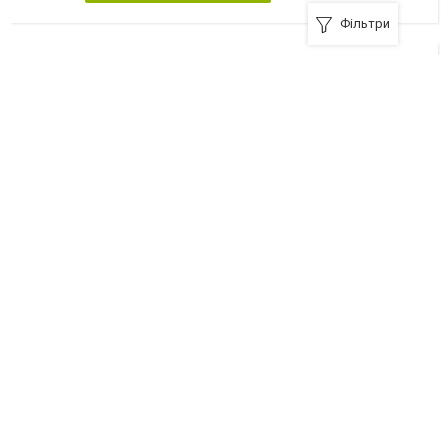
Фільтри
Золоте руно, ресторан
43001, Луцьк, вулиця Шевченка, 35, м
+380 (332) 72-73-02
Я рекомендую
Золотий дракон, ресторан
43024, Луцьк, вулиця Ветеранів, 1-а
+380 (332) 78-84-88
Я рекомендую