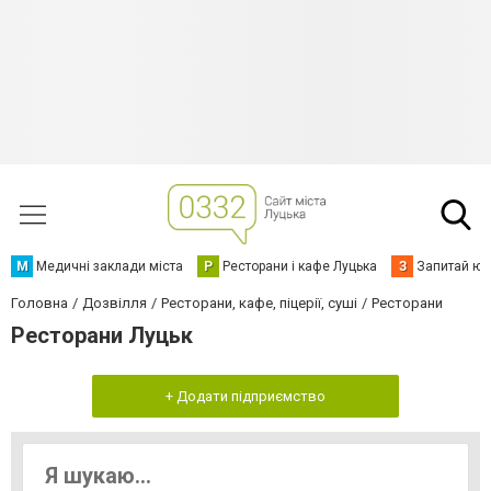
М
Медичні заклади міста
Р
Ресторани і кафе Луцька
З
Запитай юр
Головна
Дозвілля
Ресторани, кафе, піцерії, суші
Ресторани
Ресторани Луцьк
+ Додати підприємство