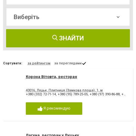
ЗНАЙТИ
Сортувати:
за рейтингом
за переглядами
Корона Вітовта, ресторан
43016, Луцьк, Плитниця (Замкова площа), 1, м
+380 (332) 72-71-14
,
+380 (95) 789-25-05
,
+380 (97) 390-86-88
,
+380 (332) 72-62-05
Я рекомендую
Лагуна, ресторан у Луцьку