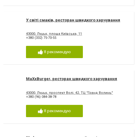
У світі смаків, ресторан швидкого харчування
43000, Луцьк, площа Київська, 11
+380 (332) 75-70-55
Я рекомендую
MaXxBurger, ресторан швидкого харчування
43000, Луцьк, проспект Волі, 42, ТЦ "Гранд Волинь"
+380 (96) 084-38-78
Я рекомендую