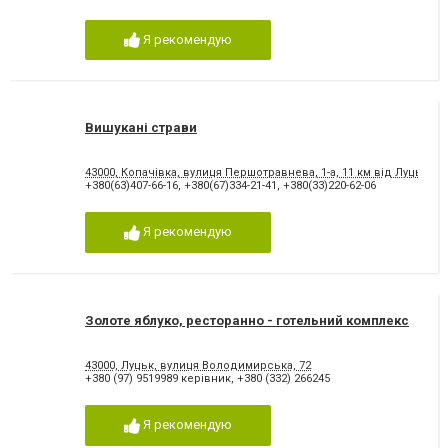
Я рекомендую
Вишукані страви
43000, Копачівка, вулиця Першотравнева, 1-а, 11 км від Луцька, п
+380(63)407-66-16
,
+380(67)334-21-41
,
+380(33)220-62-06
Я рекомендую
Золоте яблуко, ресторанно - готельний комплекс
43000, Луцьк, вулиця Володимирська, 72
+380 (97) 9519989 керівник
,
+380 (332) 266245
Я рекомендую