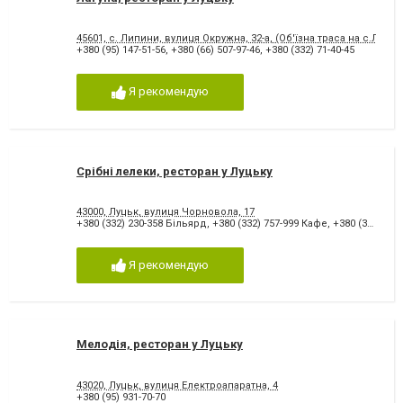
45601, с. Липини, вулиця Окружна, 32-а, (Об'їзна траса на с.Липин
+380 (95) 147-51-56
,
+380 (66) 507-97-46
,
+380 (332) 71-40-45
Я рекомендую
Срібні лелеки, ресторан у Луцьку
43000, Луцьк, вулиця Чорновола, 17
+380 (332) 230-358 Більярд
,
+380 (332) 757-999 Кафе
,
+380 (332) 757-100 Ресторан
Я рекомендую
Мелодія, ресторан у Луцьку
43020, Луцьк, вулиця Електроапаратна, 4
+380 (95) 931-70-70