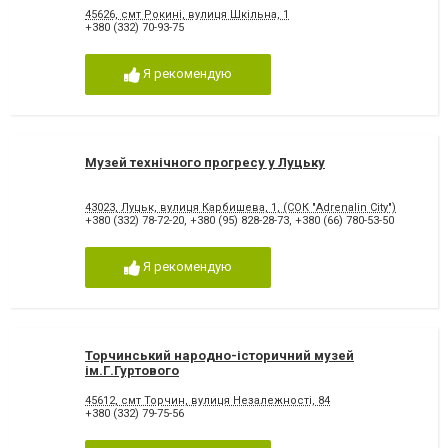
45626, смт Рокині, вулиця Шкільна, 1
+380 (332) 70-93-75
Я рекомендую
Музей технічного прогресу у Луцьку
43023, Луцьк, вулиця Карбишева, 1, (СОК "Adrenalin City")
+380 (332) 78-72-20
,
+380 (95) 828-28-73
,
+380 (66) 780-53-50
Я рекомендую
Торчинський народно-історичний музей
ім.Г.Гуртового
45612, смт Торчин, вулиця Незалежності, 84
+380 (332) 79-75-56