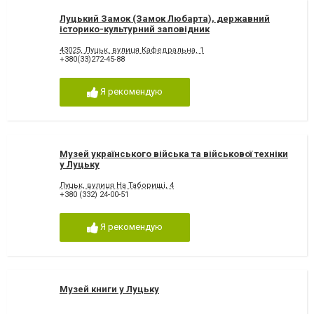
Луцький Замок (Замок Любарта), державний
історико-культурний заповідник
43025, Луцьк, вулиця Кафедральна, 1
+380(33)272-45-88
Я рекомендую
Музей українського війська та військової техніки
у Луцьку
Луцьк, вулиця На Таборищі, 4
+380 (332) 24-00-51
Я рекомендую
Музей книги у Луцьку