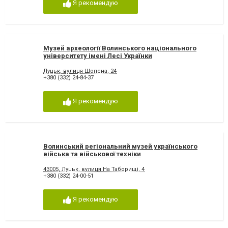
Я рекомендую
Музей археології Волинського національного
університету імені Лесі Українки
Луцьк, вулиця Шопена, 24
+380 (332) 24-84-37
Я рекомендую
Волинський регіональний музей українського
війська та військової техніки
43005, Луцьк, вулиця На Таборищі, 4
+380 (332) 24-00-51
Я рекомендую