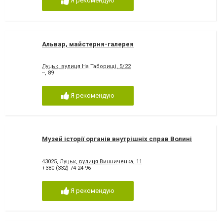
Я рекомендую
Альвар, майстерня-галерея
Луцьк, вулиця На Таборищі, 5/22
--
,
89
Я рекомендую
Музей історії органів внутрішніх справ Волині
43025, Луцьк, вулиця Винниченка, 11
+380 (332) 74-24-96
Я рекомендую