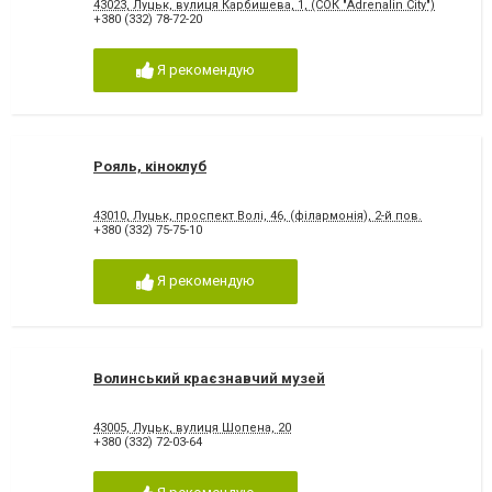
43023, Луцьк, вулиця Карбишева, 1, (СОК "Adrenalin City")
+380 (332) 78-72-20
Я рекомендую
Рояль, кіноклуб
43010, Луцьк, проспект Волі, 46, (філармонія), 2-й пов.
+380 (332) 75-75-10
Я рекомендую
Волинський краєзнавчий музей
43005, Луцьк, вулиця Шопена, 20
+380 (332) 72-03-64