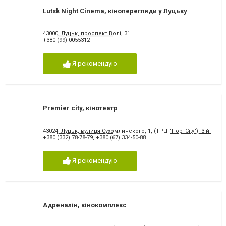
Lutsk Night Cinema, кіноперегляди у Луцьку
43000, Луцьк, проспект Волі, 31
+380 (99) 0055312
Я рекомендую
Premier city, кінотеатр
43024, Луцьк, вулиця Сухомлинского, 1, (ТРЦ "ПортCity"), 3-й пов.
+380 (332) 78-78-79
,
+380 (67) 334-50-88
Я рекомендую
Адреналін, кінокомплекс