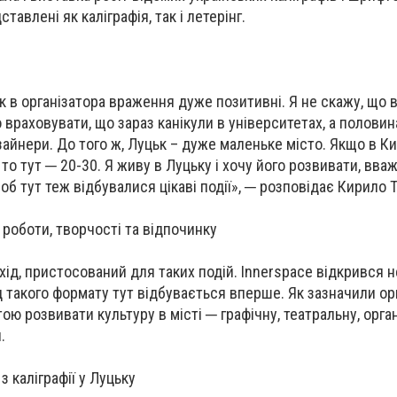
тавлені як каліграфія, так і летерінг.
к в організатора враження дуже позитивні. Я не скажу, що в
о враховувати, що зараз канікули в університетах, а полови
зайнери. До того ж, Луцьк – дуже маленьке місто. Якщо в К
, то тут ─ 20-30. Я живу в Луцьку і хочу його розвивати, вва
щоб тут теж відбувалися цікаві події», ─ розповідає Кирило 
 роботи, творчості та відпочинку
хід, пристосований для таких подій. Innerspace відкрився н
д такого формату тут відбувається вперше. Як зазначили ор
ою розвивати культуру в місті ─ графічну, театральну, орга
.
з каліграфії у Луцьку