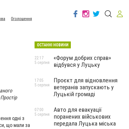
ова
Оголошення
ОСТАННІ НОВИНИ
«Форум добрих справ»
22:17
5 серпня
відбувся у Луцьку
Проєкт для відновлення
17:05
5 серпня
ветеранів запускають у
ваного
Луцькій громаді
«Простір
Авто для евакуації
07:00
5 серпня
поранених військових
ення одні з
передала Луцька міська
си, що мали за