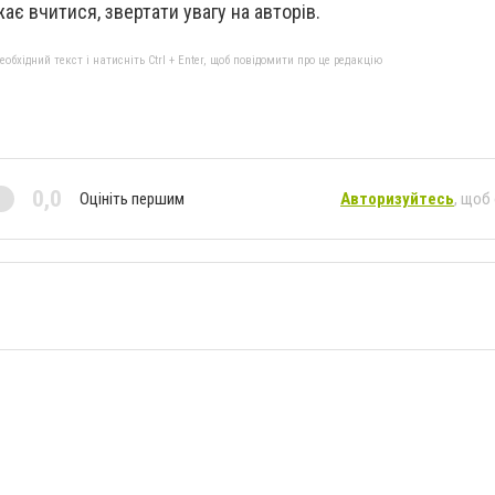
ає вчитися, звертати увагу на авторів.
бхідний текст і натисніть Ctrl + Enter, щоб повідомити про це редакцію
0,0
Оцініть першим
Авторизуйтесь
, щоб