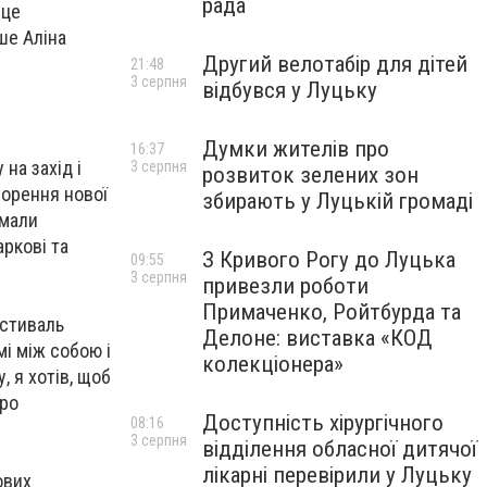
рада
 це
ше Аліна
Другий велотабір для дітей
21:48
3 серпня
відбувся у Луцьку
Думки жителів про
16:37
на захід і
3 серпня
розвиток зелених зон
ворення нової
збирають у Луцькій громаді
умали
аркові та
З Кривого Рогу до Луцька
09:55
3 серпня
привезли роботи
Примаченко, Ройтбурда та
естиваль
Делоне: виставка «КОД
мі між собою і
колекціонера»
, я хотів, щоб
про
Доступність хірургічного
08:16
3 серпня
відділення обласної дитячої
лікарні перевірили у Луцьку
ових