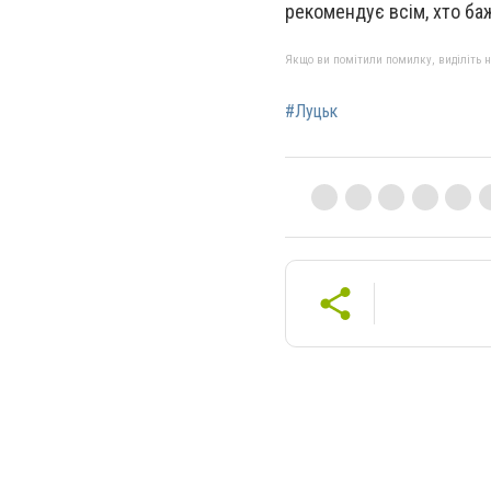
рекомендує всім, хто баж
Якщо ви помітили помилку, виділіть нео
#Луцьк