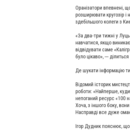
Оранізатори впевнені, що 
розширювати кругозір і н
здебільшого колеги з Києв
«За два-три тижні у Луць
навчатися, якщо виникає
відвідувати саме «Калігр
було цікаво», ─ ділитьс
Де шукати інформацію тим
Відомий історик мистецт
роботи: «Найперше, куди
непоганий ресурс «100 н
Хоча, з іншого боку, вон
Насправді все дуже ома
Ігор Дудник пояснює, що