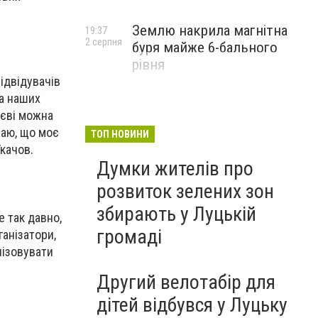
Землю накрила магнітна
19:37
2 серпня
буря майже 6-бального
рівня
ідвідувачів
на наших
иєві можна
жаю, що моє
ТОП НОВИНИ
Ткачов.
Думки жителів про
розвиток зелених зон
збирають у Луцькій
е так давно,
громаді
ганізатори,
нізовувати
Другий велотабір для
дітей відбувся у Луцьку