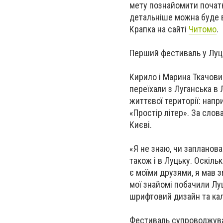
мету познайомити початк
детальніше можна буде в
Крапка на сайті
Читомо
.
Перший фестиваль у Луц
Кирило і Марина Ткачови 
переїхали з Луганська в
життєвої території: напр
«Простір літер». За слов
Києві.
«Я не знаю, чи запланова
також і в Луцьку. Оскіль
є моїми друзями, я мав зм
мої знайомі побачили Луц
шрифтовий дизайн та кал
Фестиваль супроводжувал