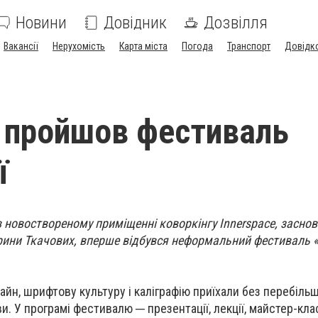
Новини
Довідник
Дозвілля
Вакансії
Нерухомість
Карта міста
Погода
Транспорт
Довідк
 пройшов фестиваль
ї
 в новоствореному приміщенні коворкінгу Innerspace, засно
ини Ткачових, вперше відбувся неформальний фестиваль 
айн, шрифтову культуру і каліграфію приїхали без перебільш
ви. У програмі фестивалю ─ презентації, лекції, майстер-кла