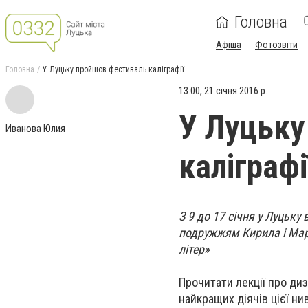
Головна
Афіша
Фотозвіти
Головна
У Луцьку пройшов фестиваль каліграфії
13:00, 21 січня 2016 р.
У Луцьку
Иванова Юлия
каліграфі
З 9 до 17 січня у Луцьку
подружжям Кирила і Мар
літер»
Прочитати лекції про диз
найкращих діячів цієї ни