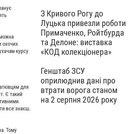
планує
З Кривого Рогу до
ять
Луцька привезли роботи
Примаченко, Ройтбурда
 можна
та Делоне: виставка
и охочих
«КОД колекціонера»
лухачам курсу
Генштаб ЗСУ
оприлюднив дані про
чатківцям для
втрати ворога станом
т. Є такий
на 2 серпня 2026 року
ітивними.
 ти все знаєш.
за. Тому