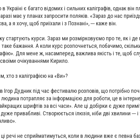
в Україні є багато відомих і сильних каліграфів, однак він 
аразі має у планах запросити поляків. «Зараз до нас приїзд
а, а я хочу, щоб приїхали і з Познані», ─ каже він.
ку стартують курси. Зараз ми розмірковуємо про те, як і де
 таке бажання. А коли курс розпочнеться, побачимо, скільк
афію». Для мене ж, насамперед, важлива якість і те, щоб с
я своїми очікуваннями Кирило.
, хто з каліграфією на «Ви»?
в Ігор Дудник під час фестивалю розповів, що потрібно по
 людина потрапляє за інформацією для роботи, це в інтерне
айкращих шрифтів за всі часи». Але ці добірки є дуже прим
и дуже привабливі. Створюється ілюзія, ніби дві хвилини ─ і
нливо».
 ці речі не сприйматимуться, коли в людини вже є певна ба