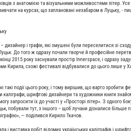
івців з анатомією та візуальними можливостями літер. Усе
ивчати на курсах, що заплановані незабаром в Луцьку, - пи
ьку
– дизайнер і графік, які змушені були переселитися зі сходу 
 Луцьк. До того ж одразу почали творче й професійне перет
икінці 2015 року заснували простір Innerspace, і одразу зад
ами Кирила, схожі фестивалі відбувалися до цього лише у Х
ні такі події цього року, і тому вирішив, що варто зробити ф
ки каліграфи, шрифтові дизайнери та художники книги знайо
огу запросити їх до участі у «Просторі літер». З одного боку
ьк, побували тут, з іншого – щоб лучани дізналися більше 
іграфію», — поділився Кирило Ткачов.
а і виставка робіт відомих українських каліграфів і шрифт