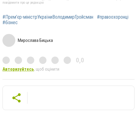
повідомити про це редакцію
#Прем’єр-міністрУкраїниВолодимирГройсман
#правоохоронці
#бізнес
Мирослава Бицька
0,0
Авторизуйтесь
, щоб оцінити