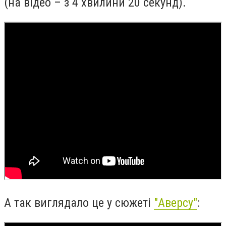
(на відео – з 4 хвилини 20 секунд).
А так виглядало це у сюжеті
"Аверсу"
: