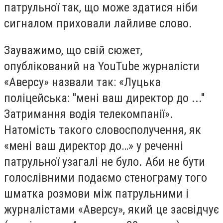
патрульної так, що може здатися ніби
сигналом приховали лайливе слово.
Зауважимо, що свій сюжет,
опублікований на YouTube журналісти
«Аверсу» назвали так: «Луцька
поліцейська: ''мені ваш директор до ...''
Затримання водія телекомпанії».
Натомість такого словосполучення, як
«мені ваш директор до…» у реченні
патрульної узагалі не було. Аби не бути
голослівними подаємо стенограму того
шматка розмови між патрульними і
журналістами «Аверсу», який це засвідчує