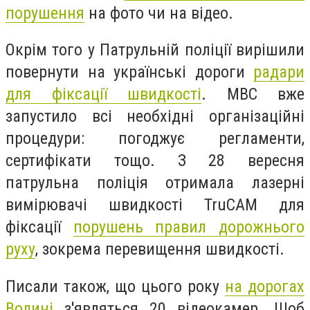
порушення
на фото чи на відео.
Окрім того у Патрульній поліції вирішили
повернути на українські дороги
радари
для фіксації швидкості
. МВС вже
запустило всі необхідні організаційні
процедури: погоджує регламенти,
сертифікати тощо. З 28 вересня
патрульна поліція отримала лазерні
вимірювачі швидкості TruCAM для
фіксації
порушень правил дорожнього
руху
, зокрема перевищення швидкості.
Писали також, що цього року
на дорогах
Волині
з'являться 20 відеокамер. Щоб