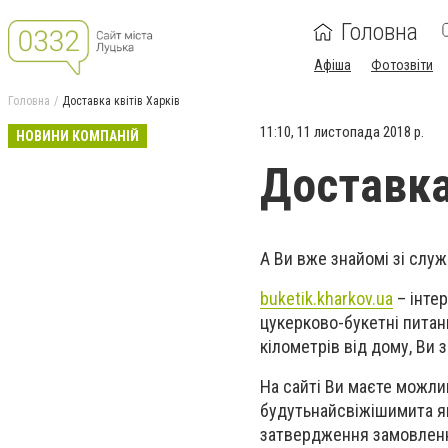
Головна
Афіша
Фотозвіти
Головна
Доставка квітів Харків
11:10, 11 листопада 2018 р.
НОВИНИ КОМПАНІЙ
Доставка
А Ви вже знайомі зі слу
buketik.kharkov.ua
–
інте
цукерково-букетн
і
питанн
кілометрів від дому, Ви 
На сайті Ви маєте можлив
буд
уть
найсвіжішими
та
я
затвердження замовленн