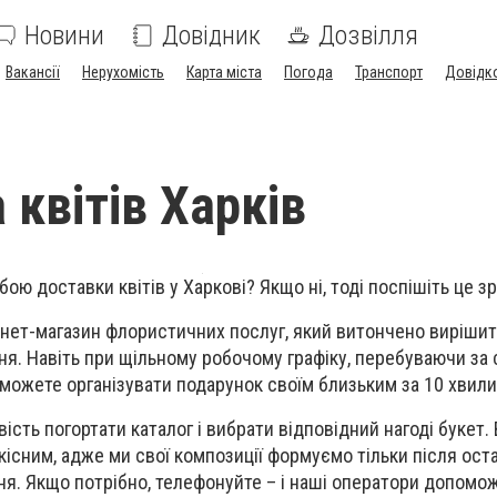
Новини
Довідник
Дозвілля
Вакансії
Нерухомість
Карта міста
Погода
Транспорт
Довідк
 квітів Харків
жбою доставки квітів
у Харкові
? Якщо н
і
, тоді поспішіть це з
рнет-магазин флористичних послуг, який витончено вирішит
я. Навіть при щільному робочому графіку, перебуваючи за 
зможете організувати подарунок своїм близьким за 10 хвили
ість погортати каталог і вибрати відповідний нагод
і
букет.
кісним, адже ми свої композиції формуємо тільки після ост
я. Якщо потрібно, телефонуйте
–
і наші оператори допомо