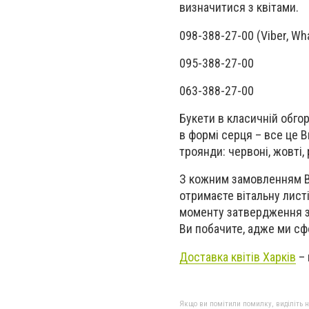
визначитися з квітами.
098-388-27-00 (Viber, Wh
095-388-27-00
063-388-27-00
Букети в класичній обго
в формі серця
–
все це В
троянди
:
червоні, жовті,
З кожним замовленням В
отримаєте вітальну лист
моменту затвердження з
Ви побачите, адже ми с
Доставка квітів
Харків
–
Якщо ви помітили помилку, виділіть нео