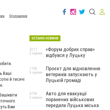
ова
Оголошення
ОСТАННІ НОВИНИ
«Форум добрих справ»
22:17
5 серпня
відбувся у Луцьку
робити.
Проєкт для відновлення
17:05
5 серпня
ь Ваші
ветеранів запускають у
сотні
й
тисячі
Луцькій громаді
н.
Авто для евакуації
07:00
 Ваш
і
квіти
5 серпня
поранених військових
аточного
передала Луцька міська
жуть Вам