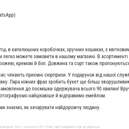
atsApp)
ртці, в капелюшних коробочках, зручних кошиках, з квітко
и легко можете замовити в нашому магазині. В асортименті
 рожеві, кремові
й
білі. Довжина
та
сорт також пропонуються
ас чекають приємні сюрпризи. У подарунок від нашої служ
івку. Пара ніжних фраз зробить букет ще більш зворушливим
амовлення до посмішки одержувача всього 90 хвилин! Вруч
фотографуємо найцікавіше
й
відправимо емейлом.
ми знаємо, як зачарувати найдорожч
у
людин
у
.
бхідний текст і натисніть Ctrl + Enter, щоб повідомити про це редакцію