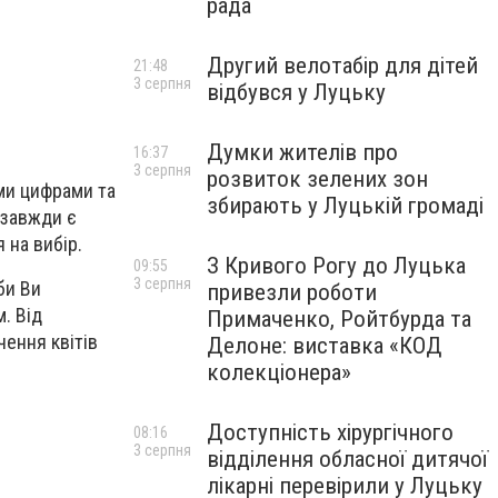
рада
Другий велотабір для дітей
21:48
3 серпня
відбувся у Луцьку
Думки жителів про
16:37
3 серпня
розвиток зелених зон
вими цифрами
та
збирають у Луцькій громаді
 завжди є
 на вибір.
З Кривого Рогу до Луцька
09:55
3 серпня
би Ви
привезли роботи
. Від
Примаченко, Ройтбурда та
ення квітів
Делоне: виставка «КОД
колекціонера»
Доступність хірургічного
08:16
3 серпня
відділення обласної дитячої
лікарні перевірили у Луцьку