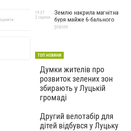
Землю накрила магнітна
19:37
2 серпня
буря майже 6-бального
 оцінити
рівня
ТОП НОВИНИ
Думки жителів про
розвиток зелених зон
збирають у Луцькій
громаді
Другий велотабір для
дітей відбувся у Луцьку