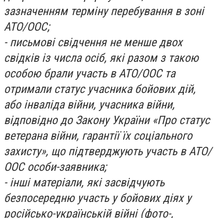
зазначенням терміну перебування в зоні
АТО/ООС;
- письмові свідчення не менше двох
свідків із числа осіб, які разом з такою
особою брали участь в АТО/ООС та
отримали статус учасника бойових дій,
або інваліда війни, учасника війни,
відповідно до Закону України «Про статус
ветерана війни, гарантії їх соціального
захисту», що підтверджують участь в АТО/
ООС особи-заявника;
- інші матеріали, які засвідчують
безпосередню участь у бойових діях у
російсько-українській війні (фото-,