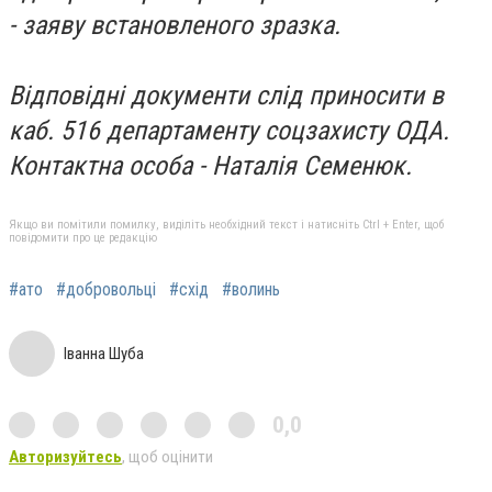
- заяву встановленого зразка.
Відповідні документи слід приносити в
каб. 516 департаменту соцзахисту ОДА.
Контактна особа - Наталія Семенюк.
Якщо ви помітили помилку, виділіть необхідний текст і натисніть Ctrl + Enter, щоб
повідомити про це редакцію
#ато
#добровольці
#схід
#волинь
Іванна Шуба
0,0
Авторизуйтесь
, щоб оцінити