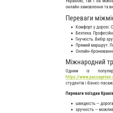
Україною, так і на між
онлайн-замовлення та ви
Переваги міжмі
Комфорт у дорозі. С
Безпека. Професійн
Гнучкість. Вибір зр
Прямий маршрут. П
Онлайн-бронювання.
Міжнародний тр
Одним із популя
https://www.passagetaxi.
студентів і бізнес-пасаж
Переваги поїздки Кракі
швидкість — дорога
зручність — можливі