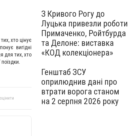
З Кривого Рогу до
Луцька привезли роботи
Примаченко, Ройтбурда
тих, хто цінує
та Делоне: виставка
понує вигідні
«КОД колекціонера»
я для тих, хто
 поїздки.
Генштаб ЗСУ
оприлюднив дані про
втрати ворога станом
 оцінити
на 2 серпня 2026 року