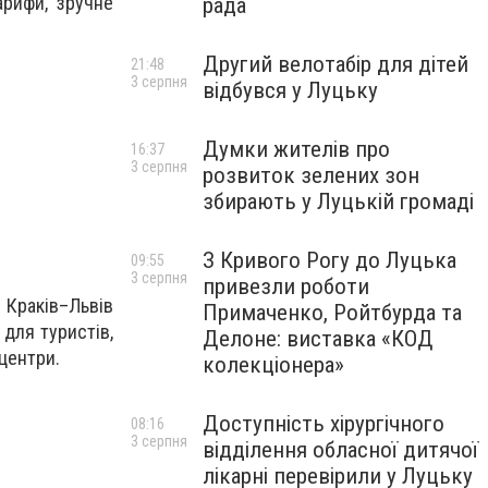
арифи, зручне
рада
Другий велотабір для дітей
21:48
3 серпня
відбувся у Луцьку
Думки жителів про
16:37
3 серпня
розвиток зелених зон
збирають у Луцькій громаді
З Кривого Рогу до Луцька
09:55
3 серпня
привезли роботи
ків–Львів
Примаченко, Ройтбурда та
 для туристів,
Делоне: виставка «КОД
 центри.
колекціонера»
Доступність хірургічного
08:16
3 серпня
відділення обласної дитячої
лікарні перевірили у Луцьку