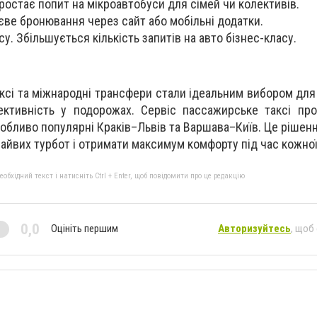
Зростає попит на мікроавтобуси для сімей чи колективів.
єве бронювання через сайт або мобільні додатки.
у. Збільшується кількість запитів на авто бізнес-класу.
аксі та міжнародні трансфери стали ідеальним вибором для 
ктивність у подорожах. Сервіс пассажирське таксі про
обливо популярні Краків–Львів та Варшава–Київ. Це рішенн
айвих турбот і отримати максимум комфорту під час кожної
бхідний текст і натисніть Ctrl + Enter, щоб повідомити про це редакцію
0,0
Оцініть першим
Авторизуйтесь
, щоб