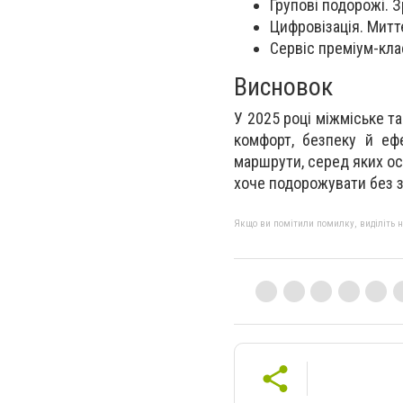
Групові подорожі. 
Цифровізація. Митт
Сервіс преміум-клас
Висновок
У 2025 році міжміське т
комфорт, безпеку й ефе
маршрути, серед яких ос
хоче подорожувати без з
Якщо ви помітили помилку, виділіть нео