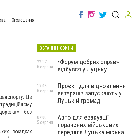
ова
Оголошення
ОСТАННІ НОВИНИ
«Форум добрих справ»
22:17
5 серпня
відбувся у Луцьку
Проєкт для відновлення
17:05
5 серпня
ветеранів запускають у
транспорту. Це
Луцькій громаді
традиційному
одорожам без
Авто для евакуації
07:00
5 серпня
поранених військових
ьких поїздках
передала Луцька міська