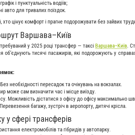
графік і пунктуальність водіїв;
і авто для тривалих поїздок.
, хто цінує комфорт і прагне подорожувати без зайвих труд
ршрут Варшава–Київ
требуваний у 2025 році трансфер — таксі
Варшава–Київ
. С
я об’єднують тисячі пасажирів, які подорожують у справах
рямок:
Без необхідності пересадок та очікувань на вокзалах.
ир може сам визначити час і місце виїзду.
есу. Можливість дістатися з офісу до офісу максимально ш
Перевезення багажу, зустріч в аеропорту, дитячі крісла.
у у сфері трансферів
ристання електромобілів та гібридів у автопарку.