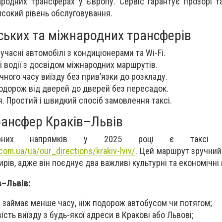
народних трансферах у Європу. Сервіс гарантує прозорі т
сокий рівень обслуговування.
ських та міжнародних трансферів
учасні автомобілі з кондиціонерами та Wi-Fi.
і водії з досвідом міжнародних маршрутів.
учного часу виїзду без прив’язки до розкладу.
одорож від дверей до дверей без пересадок.
 Простий і швидкий спосіб замовлення таксі.
ансфер Краків–Львів
рних напрямків у 2025 році є таксі Кра
com.ua/ua/our_directions/krakiv-lviv/
. Цей маршрут зручний
ирів, адже він поєднує два важливі культурні та економічні
в–Львів:
 займає менше часу, ніж подорож автобусом чи потягом;
сть виїзду з будь-якої адреси в Кракові або Львові;