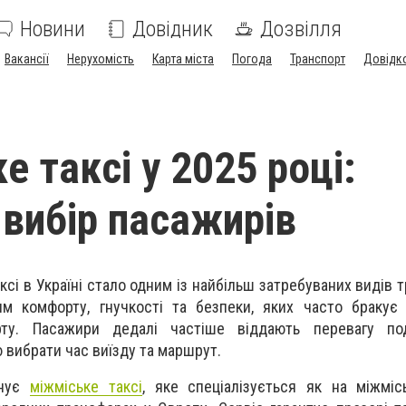
Новини
Довідник
Дозвілля
Вакансії
Нерухомість
Карта міста
Погода
Транспорт
Довідк
 таксі у 2025 році:
 вибір пасажирів
ксі в Україні стало одним із найбільш затребуваних видів 
м комфорту, гнучкості та безпеки, яких часто бракує 
рту. Пасажири дедалі частіше віддають перевагу п
 вибрати час виїзду та маршрут.
онує
міжміське таксі
, яке спеціалізується як на міжміс