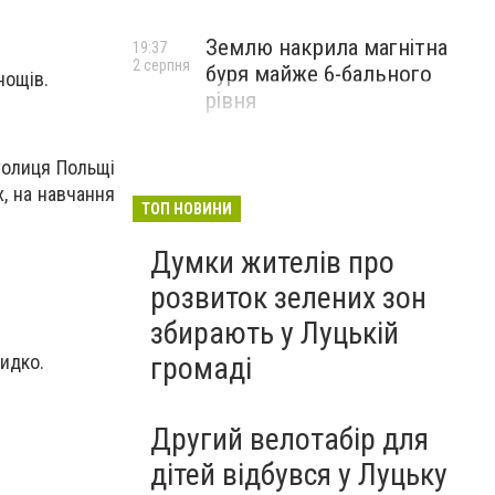
Землю накрила магнітна
19:37
2 серпня
буря майже 6-бального
нощів.
рівня
толиця Польщі
, на навчання
ТОП НОВИНИ
Думки жителів про
розвиток зелених зон
збирають у Луцькій
громаді
видко.
Другий велотабір для
дітей відбувся у Луцьку