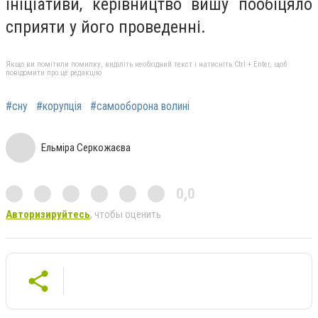
ініціативи, керівництво вишу пообіцяло
сприяти у його проведенні.
Якщо ви помітили помилку, виділіть необхідний текст і натисніть Ctrl + Enter, щоб
повідомити про це редакцію
#сну
#корупція
#самооборона волині
Ельміра Серкожаєва
0,0
Авторизируйтесь
, чтобы оценить