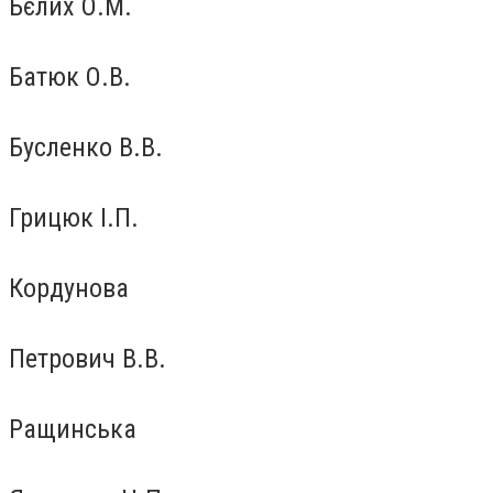
Бєлих О.М.
Батюк О.В.
Бусленко В.В.
Грицюк І.П.
Кордунова
Петрович В.В.
Ращинська