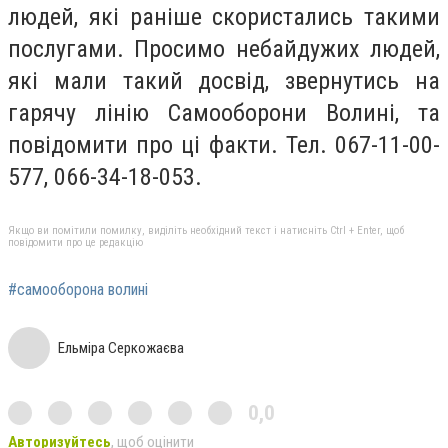
людей, які раніше скористались такими
послугами. Просимо небайдужих людей,
які мали такий досвід, звернутись на
гарячу лінію Самооборони Волині, та
повідомити про ці факти. Тел. 067-11-00-
577, 066-34-18-053.
Якщо ви помітили помилку, виділіть необхідний текст і натисніть Ctrl + Enter, щоб
повідомити про це редакцію
#самооборона волині
Ельміра Серкожаєва
0,0
Авторизуйтесь
, щоб оцінити