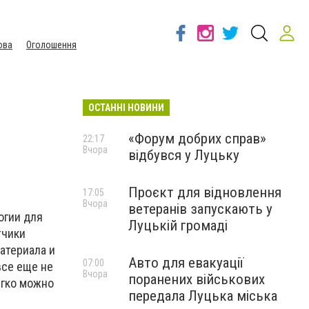
ова
Оголошення
ОСТАННІ НОВИНИ
«Форум добрих справ»
22:17
Вчора
відбувся у Луцьку
Проєкт для відновлення
17:05
Вчора
ветеранів запускають у
огии для
Луцькій громаді
тчики
атериала и
Авто для евакуації
07:00
все еще не
Вчора
поранених військових
егко можно
передала Луцька міська