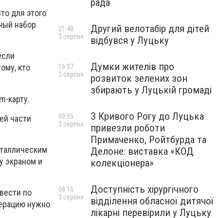
рада
то для этого
ьный набор
Другий велотабір для дітей
21:48
3 серпня
відбувся у Луцьку
если
Думки жителів про
ому, кто
16:37
3 серпня
розвиток зелених зон
збирають у Луцькій громаді
m-карту.
З Кривого Рогу до Луцька
09:55
ей части
3 серпня
привезли роботи
Примаченко, Ройтбурда та
еталлическим
Делоне: виставка «КОД
у экраном и
колекціонера»
Доступність хірургічного
08:16
вести по
3 серпня
відділення обласної дитячої
перацию нужно
лікарні перевірили у Луцьку