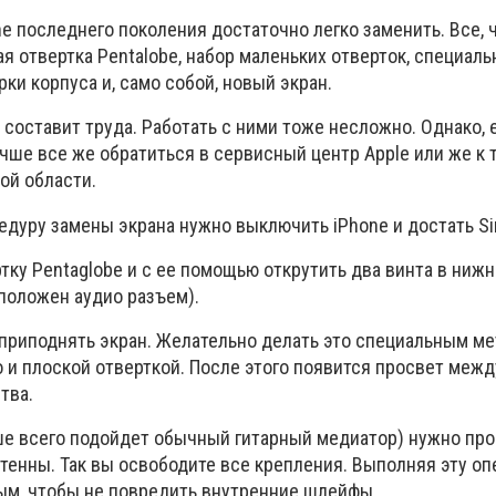
e последнего поколения достаточно легко заменить. Все, ч
я отвертка Pentalobe, набор маленьких отверток, специал
ки корпуса и, само собой, новый экран.
 составит труда. Работать с ними тоже несложно. Однако, 
учше все же обратиться в сервисный центр Apple или же к т
ой области.
едуру замены экрана нужно выключить iPhone и достать Si
тку Pentaglobe и с ее помощью открутить два винта в нижн
сположен аудио разъем).
 приподнять экран. Желательно делать это специальным м
 и плоской отверткой. После этого появится просвет межд
тва.
ше всего подойдет обычный гитарный медиатор) нужно про
нтенны. Так вы освободите все крепления. Выполняя эту о
ым, чтобы не повредить внутренние шлейфы.