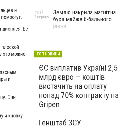
альцев и
Землю накрила магнітна
19:37
 помоогут.
2 серпня
буря майже 6-бального
рівня
я дисплея. Ее
и плоской
е это можно
ТОП НОВИНИ
ЄС виплатив Україні 2,5
опасным
млрд євро — коштів
еры и
вистачить на оплату
понад 70% контракту на
ну. Они
Gripen
у и кнопку
Генштаб ЗСУ