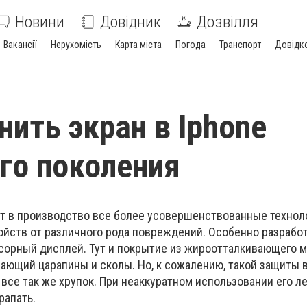
Новини
Довідник
Дозвілля
Вакансії
Нерухомість
Карта міста
Погода
Транспорт
Довідк
нить экран в Iphone
го поколения
т в производство все более усовершенствованные технол
йств от различного рода повреждений. Особенно разрабо
сорный дисплей. Тут и покрытие из жироотталкивающего м
ащающий царапины и сколы. Но, к сожалению, такой защиты 
 все так же хрупок. При неаккуратном использовании его л
рапать.