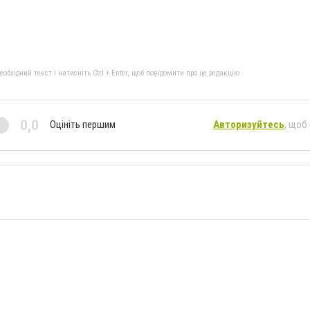
бхідний текст і натисніть Ctrl + Enter, щоб повідомити про це редакцію
0,0
Оцініть першим
Авторизуйтесь
, щоб