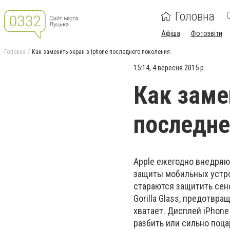
Головна
Афіша
Фотозвіти
Головна
Как заменить экран в Iphone последнего поколения
15:14, 4 вересня 2015 р.
Как заме
последне
Apple ежегодно внедряю
защиты мобильных устро
стараются защитить сен
Gorilla Glass, предотвр
хватает. Дисплей iPhone
разбить или сильно поца