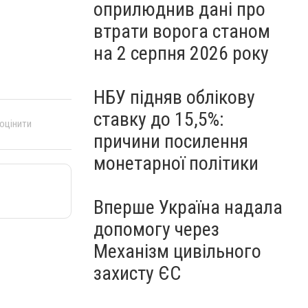
оприлюднив дані про
втрати ворога станом
на 2 серпня 2026 року
НБУ підняв облікову
ставку до 15,5%:
 оцінити
причини посилення
монетарної політики
Вперше Україна надала
допомогу через
Механізм цивільного
захисту ЄС