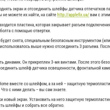
однять экран и отсоединить шлейфы датчика отпечатков п
ы не можете их найти, на сайте
http://applefix.ua/
вам с этим
аходится пластина, которая закрывает разъем подключени
 болта с помощью отвертки.
на будет снята, специальным безопасным инструментом (ил
е использовалось выше нужно отсоединить 3 разъема. Посл
ть динамик. Он прикреплен 3-мя винтами. После этого без
оединить шлейф датчика освещенности, фронтальной кам
Home вместе со шлейфом, а за ней – защитную термопласти
Что с ними делать – вы сам знаете.
ки новый экран. Установить на него защитную термопластин
ть шлейфы и собрать все обратно.