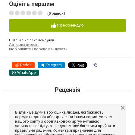
Оцініть першим
(
0
оцінок)
Я рекомендую
Ніхто ще не рекомендував
Авторизуйтесь
,
щоб оцінити і порекомендувати
Reddit
Telegram
Viber
WhatsApp
Рецензія
Відгук - це думка або оцінка людей, які бажають
передати досвід або враження іншим користувачам
нашого сайту з обов'язковою аргументацією
залишеного відгука. Це допоможе багатьом прийняти
правильне рішення. Коментарі призначені для
спілкування та обговорення, а також для роз'яснення