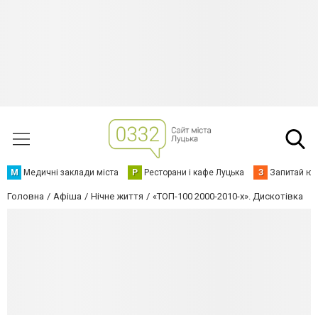
М
Медичні заклади міста
Р
Ресторани і кафе Луцька
З
Запитай юр
Головна
Афіша
Нічне життя
«ТОП-100 2000-2010-х». Дискотівка