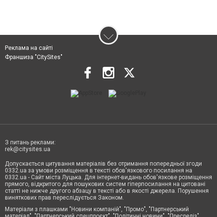
Реклама на сайті
Франшиза "CitySites"
З питань реклами:
rek@citysites.ua
Допускається цитування матеріалів без отримання попередньої згоди
0332.ua за умови розміщення в тексті обов'язкового посилання на
0332.ua - Сайт міста Луцька. Для інтернет-видань обов'язкове розміщення
прямого, відкритого для пошукових систем гіперпосилання на цитовані
статті не нижче другого абзацу в тексті або в якості джерела. Порушення
виняткових прав переслідується Законом.
Матеріали з плашками "Новини компаній", "Промо", "Партнерський
матеріал", "Партнерський спецпроєкт", "Політичні новини", "Пресреліз",