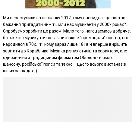
Ми переступили за позначку 2012, тому очевидно, що постає
бажання пригадати чим тішили нас музиканти у 2000х роках?..
Спробуємо зробити це разом. Мало того, нагоцаємось добряче,
бо вже цю музику точно так чи інакше "промацали" всі - і ті, хто
народився в 70х, і ті, кому зараз лише 18 і він вперше вирішить
завітати до Кораблика! Музика різних стилів та характеру, але
однозначно з традиційним форматом Оболоні - ніякого
шансону, російської попси та техно – цього всього вистачає в
інших закладах :)