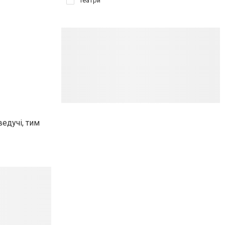
Театри
едучі, тим