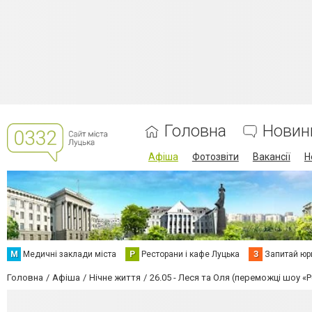
Головна
Новин
Афіша
Фотозвіти
Вакансії
Н
М
Медичні заклади міста
Р
Ресторани і кафе Луцька
З
Запитай юр
Головна
Афіша
Нічне життя
26.05 - Леся та Оля (переможці шоу «