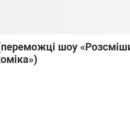
я (переможці шоу «Розсміш
коміка»)