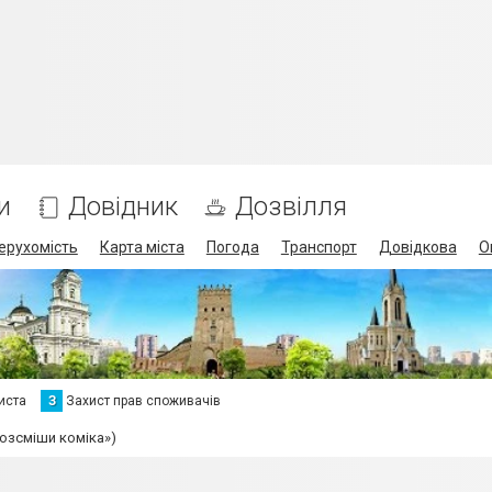
и
Довідник
Дозвілля
ерухомість
Карта міста
Погода
Транспорт
Довідкова
О
иста
З
Захист прав споживачів
Розсміши коміка»)