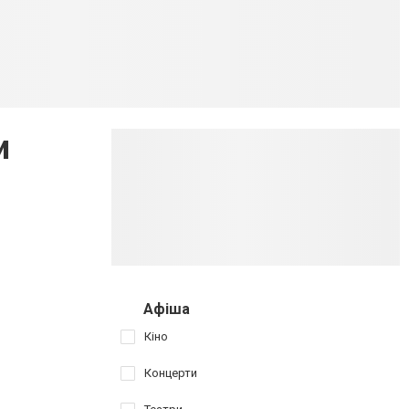
и
Афіша
Кіно
Концерти