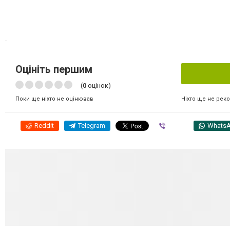
.
Оцініть першим
(
0
оцінок)
Ніхто ще не рек
Поки ще ніхто не оцінював
Reddit
Telegram
Viber
Whats