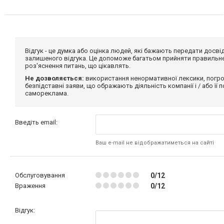
Відгук - це думка або оцінка людей, які бажають передати дос
залишеного відгука. Це допоможе багатьом прийняти правильне 
роз'яснення питань, що цікавлять.
Не дозволяється:
використання ненормативної лексики, погро
безпідставні заяви, що ображають діяльність компанії і / або її
самореклама.
Введіть email:
Ваш e-mail не відображатиметься на сайті
Обслуговування
0/12
Враження
0/12
Відгук: