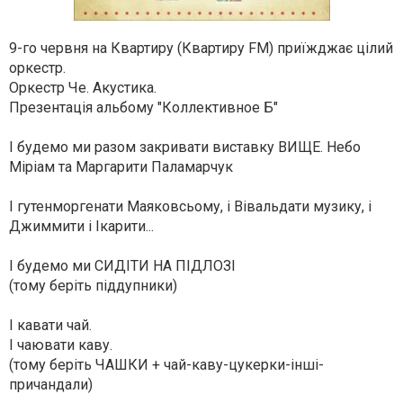
9-го червня на Квартиру (Квартиру FM) приїжджає цілий
оркестр.
Оркестр Че. Акустика.
Презентація альбому "Коллективное Б"
І будемо ми разом закривати виставку ВИЩЕ. Небо
Міріам та Маргарити Паламарчук
І гутенморгенати Маяковсьому, і Вівальдати музику, і
Джиммити і Ікарити...
І будемо ми СИДІТИ НА ПІДЛОЗІ
(тому беріть піддупники)
І кавати чай.
І чаювати каву.
(тому беріть ЧАШКИ + чай-каву-цукерки-інші-
причандали)