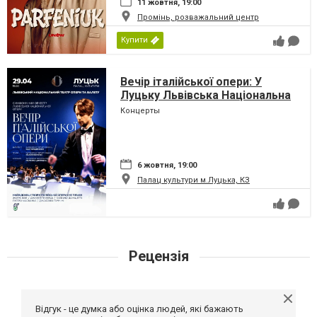
11 жовтня, 19:00
Промінь, розважальний центр
Купити
Вечір італійської опери: У
Луцьку Львівська Національна
Опера!
Концерты
6 жовтня, 19:00
Палац культури м.Луцька, КЗ
Рецензія
Відгук - це думка або оцінка людей, які бажають