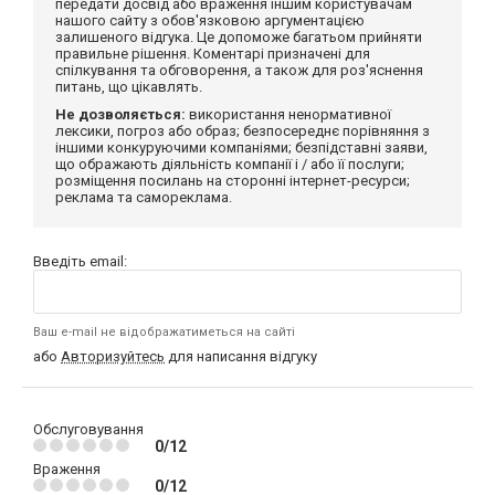
передати досвід або враження іншим користувачам
нашого сайту з обов'язковою аргументацією
залишеного відгука. Це допоможе багатьом прийняти
правильне рішення. Коментарі призначені для
спілкування та обговорення, а також для роз'яснення
питань, що цікавлять.
Не дозволяється:
використання ненормативної
лексики, погроз або образ; безпосереднє порівняння з
іншими конкуруючими компаніями; безпідставні заяви,
що ображають діяльність компанії і / або її послуги;
розміщення посилань на сторонні інтернет-ресурси;
реклама та самореклама.
Введіть email:
Ваш e-mail не відображатиметься на сайті
або
Авторизуйтесь
для написання відгуку
Обслуговування
0/12
Враження
0/12