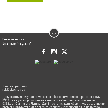
Реклама на сайті
Франшиза "CitySites"
З питань реклами:
rek@citysites.ua
Допускається цитування матеріалів без отримання попередньої згоди
0332.ua за умови розміщення в тексті обов'язкового посилання на
0332.ua - Сайт міста Луцька. Для інтернет-видань обов'язкове розміщення
прямого, відкритого для пошукових систем гіперпосилання на цитовані