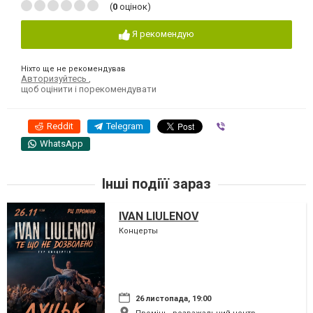
(
0
оцінок)
Я рекомендую
Ніхто ще не рекомендував
Авторизуйтесь
,
щоб оцінити і порекомендувати
Reddit
Telegram
Viber
WhatsApp
Інші подіїї зараз
IVAN LIULENOV
Концерты
26 листопада, 19:00