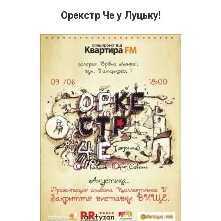
Орекстр Че у Луцьку!