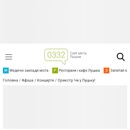
М
Медичні заклади міста
Р
Ресторани і кафе Луцька
З
Запитай юр
Головна
Афіша
Концерти
Орекстр Че у Луцьку!