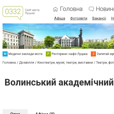
Головна
Новин
Афіша
Фотозвіти
Вакансії
Н
М
Медичні заклади міста
Р
Ресторани і кафе Луцька
З
Запитай юр
Головна
Дозвілля
Кінотеатри, музеї, театри, виставки
Театри, філ
Волинський академічний