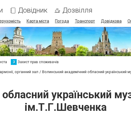
и
Довідник
Дозвілля
ерухомість
Карта міста
Погода
Транспорт
Довідкова
О
иста
З
Захист прав споживачів
армонії, органний зал
Волинський академічний обласний український м
 обласний український му
ім.Т.Г.Шевченка