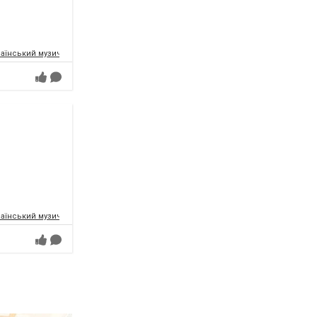
аїнський музично-драматичний театр ім.Т.Г.Шевченка
аїнський музично-драматичний театр ім.Т.Г.Шевченка