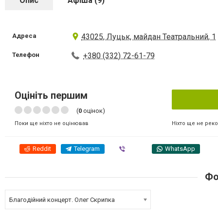
Опис
Афіша (9)
Адреса
43025, Луцьк, майдан Театральний, 1
Телефон
+380 (332) 72-61-79
Оцініть першим
(
0
оцінок)
Ніхто ще не рек
Поки ще ніхто не оцінював
Reddit
Telegram
Viber
WhatsApp
Фо
Благодійний концерт. Олег Скрипка