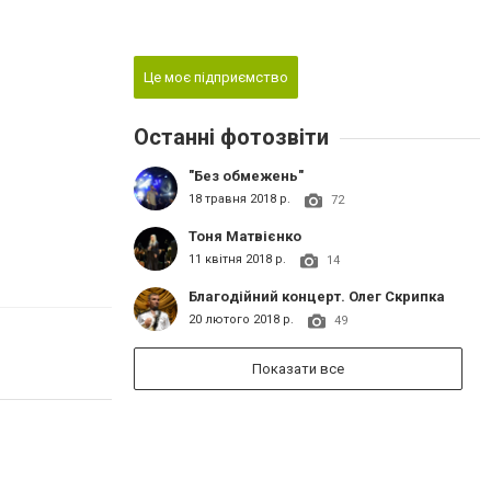
Це моє підприємство
Останні фотозвіти
"Без обмежень"
18 травня 2018 р.
72
Тоня Матвієнко
11 квітня 2018 р.
14
Благодійний концерт. Олег Скрипка
20 лютого 2018 р.
49
Показати все