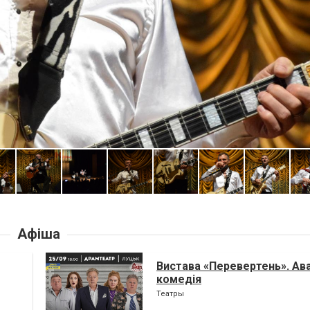
Афіша
Вистава «Перевертень». Ав
комедія
Театры