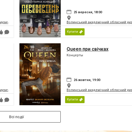
25 вересня, 18:00
музично-драматичний театр ім.Т.Г.Шевченка
Волинський академічний обласний укр
Купити
Queen при свічках
Концерты
26 жовтня, 19:00
музично-драматичний театр ім.Т.Г.Шевченка
Волинський академічний обласний укр
Купити
Всі події