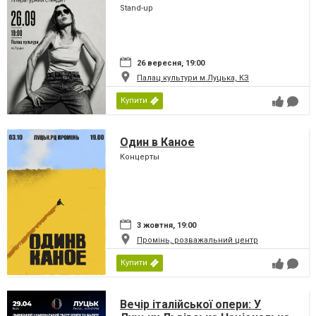
Stand-up
26 вересня, 19:00
Палац культури м.Луцька, КЗ
Купити
Один в Каное
Концерты
3 жовтня, 19:00
Промінь, розважальний центр
Купити
Вечір італійської опери: У