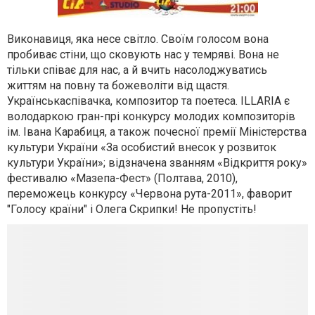
Виконавиця, яка несе світло. Своїм голосом вона
пробиває стіни, що сковують нас у темряві. Вона не
тільки співає для нас, а й вчить насолоджуватись
життям на повну та божеволіти від щастя.
Українськаспівачка, композитор та поетеса. ILLARIA є
володаркою гран-прі конкурсу молодих композиторів
ім. Івана Карабиця, а також почесної премії Міністерства
культури України «За особистий внесок у розвиток
культури України»; відзначена званням «Відкриття року»
фестивалю «Мазепа-Фест» (Полтава, 2010),
переможець конкурсу «Червона рута-2011», фаворит
"Голосу країни" і Олега Скрипки! Не пропустіть!