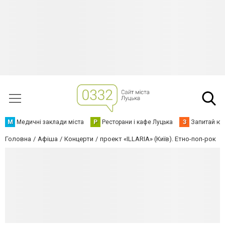
М
Медичні заклади міста
Р
Ресторани і кафе Луцька
З
Запитай юр
Головна
Афіша
Концерти
проект «ILLARIA» (Київ). Етно-поп-рок