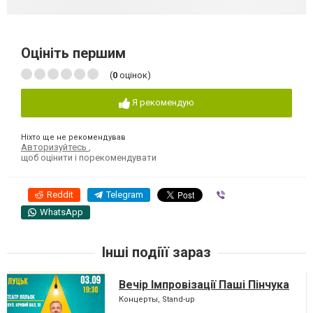
Оцініть першим
(
0
оцінок)
Я рекомендую
Ніхто ще не рекомендував
Авторизуйтесь
,
щоб оцінити і порекомендувати
Reddit
Telegram
Viber
WhatsApp
Інші подіїї зараз
Вечір Імпровізації Паші Пінчука
Концерты, Stand-up