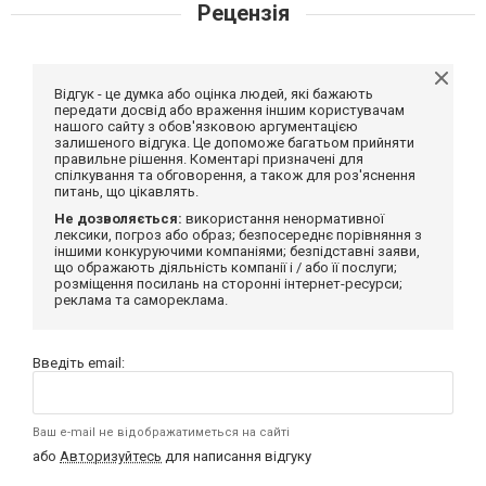
Рецензія
Відгук - це думка або оцінка людей, які бажають
передати досвід або враження іншим користувачам
нашого сайту з обов'язковою аргументацією
залишеного відгука. Це допоможе багатьом прийняти
правильне рішення. Коментарі призначені для
спілкування та обговорення, а також для роз'яснення
питань, що цікавлять.
Не дозволяється:
використання ненормативної
лексики, погроз або образ; безпосереднє порівняння з
іншими конкуруючими компаніями; безпідставні заяви,
що ображають діяльність компанії і / або її послуги;
розміщення посилань на сторонні інтернет-ресурси;
реклама та самореклама.
Введіть email:
Ваш e-mail не відображатиметься на сайті
або
Авторизуйтесь
для написання відгуку