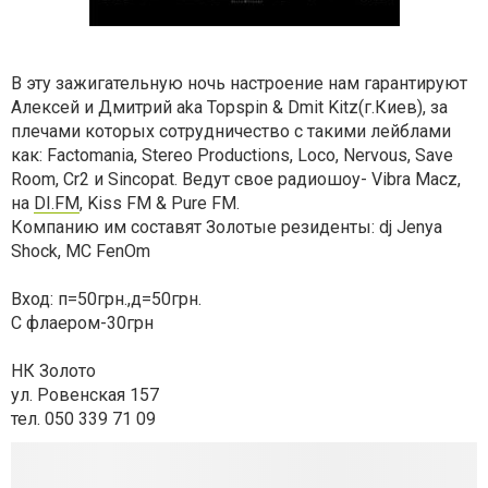
В эту зажигательную ночь настроение нам гарантируют
Алексей и Дмитрий aka Topspin & Dmit Kitz(г.Киев), за
плечами которых сотрудничество с такими лейблами
как: Factomania, Stereo Productions, Loco, Nervous, Save
Room, Cr2 и Sincopat. Ведут свое радиошоу- Vibra Macz,
на
DI.FM
, Kiss FM & Pure FM.
Компанию им составят Золотые резиденты: dj Jenya
Shock, MC FenOm
Вход: п=50грн.,д=50грн.
С флаером-30грн
НК Золото
ул. Ровенская 157
тел. 050 339 71 09